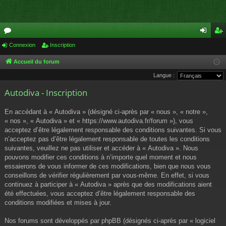
or
Connexion
Inscription
on
ns
u
ne
cri
Accueil du forum
Langue :
m
xi
pti
Autodiva - Inscription
s
on
on
En accédant à « Autodiva » (désigné ci-après par « nous », « notre »,
« nos », « Autodiva » et « https://www.autodiva.fr/forum »), vous
acceptez d’être légalement responsable des conditions suivantes. Si vous
n’acceptez pas d’être légalement responsable de toutes les conditions
suivantes, veuillez ne pas utiliser et accéder à « Autodiva ». Nous
pouvons modifier ces conditions à n’importe quel moment et nous
essaierons de vous informer de ces modifications, bien que nous vous
conseillons de vérifier régulièrement par vous-même. En effet, si vous
continuez à participer à « Autodiva » après que des modifications aient
été effectuées, vous acceptez d’être légalement responsable des
conditions modifiées et mises à jour.
Nos forums sont développés par phpBB (désignés ci-après par « logiciel