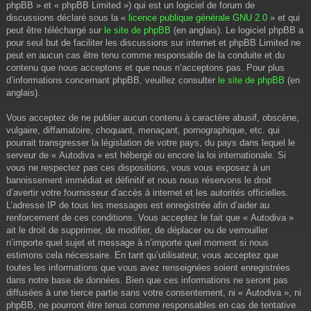
phpBB » et « phpBB Limited ») qui est un logiciel de forum de
discussions déclaré sous la «
licence publique générale GNU 2.0
» et qui
peut être téléchargé sur
le site de phpBB
(en anglais). Le logiciel phpBB a
pour seul but de faciliter les discussions sur internet et phpBB Limited ne
peut en aucun cas être tenu comme responsable de la conduite et du
contenu que nous acceptons et que nous n’acceptons pas. Pour plus
d’informations concernant phpBB, veuillez consulter
le site de phpBB
(en
anglais).
Vous acceptez de ne publier aucun contenu à caractère abusif, obscène,
vulgaire, diffamatoire, choquant, menaçant, pornographique, etc. qui
pourrait transgresser la législation de votre pays, du pays dans lequel le
serveur de « Autodiva » est hébergé ou encore la loi internationale. Si
vous ne respectez pas ces dispositions, vous vous exposez à un
bannissement immédiat et définitif et nous nous réservons le droit
d’avertir votre fournisseur d’accès à internet et les autorités officielles.
L’adresse IP de tous les messages est enregistrée afin d’aider au
renforcement de ces conditions. Vous acceptez le fait que « Autodiva »
ait le droit de supprimer, de modifier, de déplacer ou de verrouiller
n’importe quel sujet et message à n’importe quel moment si nous
estimons cela nécessaire. En tant qu’utilisateur, vous acceptez que
toutes les informations que vous avez renseignées soient enregistrées
dans notre base de données. Bien que ces informations ne seront pas
diffusées à une tierce partie sans votre consentement, ni « Autodiva », ni
phpBB, ne pourront être tenus comme responsables en cas de tentative