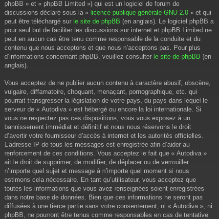
phpBB » et « phpBB Limited ») qui est un logiciel de forum de
discussions déclaré sous la «
licence publique générale GNU 2.0
» et qui
peut être téléchargé sur
le site de phpBB
(en anglais). Le logiciel phpBB a
pour seul but de faciliter les discussions sur internet et phpBB Limited ne
peut en aucun cas être tenu comme responsable de la conduite et du
contenu que nous acceptons et que nous n’acceptons pas. Pour plus
d’informations concernant phpBB, veuillez consulter
le site de phpBB
(en
anglais).
Vous acceptez de ne publier aucun contenu à caractère abusif, obscène,
vulgaire, diffamatoire, choquant, menaçant, pornographique, etc. qui
pourrait transgresser la législation de votre pays, du pays dans lequel le
serveur de « Autodiva » est hébergé ou encore la loi internationale. Si
vous ne respectez pas ces dispositions, vous vous exposez à un
bannissement immédiat et définitif et nous nous réservons le droit
d’avertir votre fournisseur d’accès à internet et les autorités officielles.
L’adresse IP de tous les messages est enregistrée afin d’aider au
renforcement de ces conditions. Vous acceptez le fait que « Autodiva »
ait le droit de supprimer, de modifier, de déplacer ou de verrouiller
n’importe quel sujet et message à n’importe quel moment si nous
estimons cela nécessaire. En tant qu’utilisateur, vous acceptez que
toutes les informations que vous avez renseignées soient enregistrées
dans notre base de données. Bien que ces informations ne seront pas
diffusées à une tierce partie sans votre consentement, ni « Autodiva », ni
phpBB, ne pourront être tenus comme responsables en cas de tentative