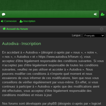
or
Connexion
Inscription
on
ns
u
ne
cri
Accueil du forum
Langue :
m
xi
pti
Autodiva - Inscription
s
on
on
En accédant à « Autodiva » (désigné ci-après par « nous », « notre »,
« nos », « Autodiva » et « https://www.autodiva.fr/forum »), vous
acceptez d’être légalement responsable des conditions suivantes. Si vous
n’acceptez pas d’être légalement responsable de toutes les conditions
suivantes, veuillez ne pas utiliser et accéder à « Autodiva ». Nous
pouvons modifier ces conditions à n’importe quel moment et nous
essaierons de vous informer de ces modifications, bien que nous vous
conseillons de vérifier régulièrement par vous-même. En effet, si vous
continuez à participer à « Autodiva » après que des modifications aient
été effectuées, vous acceptez d’être légalement responsable des
conditions modifiées et mises à jour.
Nos forums sont développés par phpBB (désignés ci-après par « logiciel