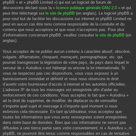
phpBB » et « phpBB Limited ») qui est un logiciel de forum de
discussions déclaré sous la «
licence publique générale GNU 2.0
» et qui
peut être téléchargé sur
le site de phpBB
(en anglais). Le logiciel phpBB a
pour seul but de faciliter les discussions sur internet et phpBB Limited ne
peut en aucun cas être tenu comme responsable de la conduite et du
contenu que nous acceptons et que nous n’acceptons pas. Pour plus
d’informations concernant phpBB, veuillez consulter
le site de phpBB
(en
anglais).
Vous acceptez de ne publier aucun contenu à caractère abusif, obscène,
vulgaire, diffamatoire, choquant, menaçant, pornographique, etc. qui
pourrait transgresser la législation de votre pays, du pays dans lequel le
serveur de « Autodiva » est hébergé ou encore la loi internationale. Si
vous ne respectez pas ces dispositions, vous vous exposez à un
bannissement immédiat et définitif et nous nous réservons le droit
d’avertir votre fournisseur d’accès à internet et les autorités officielles.
L’adresse IP de tous les messages est enregistrée afin d’aider au
renforcement de ces conditions. Vous acceptez le fait que « Autodiva »
ait le droit de supprimer, de modifier, de déplacer ou de verrouiller
n’importe quel sujet et message à n’importe quel moment si nous
estimons cela nécessaire. En tant qu’utilisateur, vous acceptez que
toutes les informations que vous avez renseignées soient enregistrées
dans notre base de données. Bien que ces informations ne seront pas
diffusées à une tierce partie sans votre consentement, ni « Autodiva », ni
phpBB, ne pourront être tenus comme responsables en cas de tentative