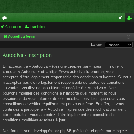
or
Connexion
Inscription
on
ns
u
ne
cri
Accueil du forum
Langue :
m
xi
pti
Autodiva - Inscription
s
on
on
En accédant à « Autodiva » (désigné ci-après par « nous », « notre »,
« nos », « Autodiva » et « https://www.autodiva.fr/forum »), vous
acceptez d’être légalement responsable des conditions suivantes. Si vous
n’acceptez pas d’être légalement responsable de toutes les conditions
suivantes, veuillez ne pas utiliser et accéder à « Autodiva ». Nous
pouvons modifier ces conditions à n’importe quel moment et nous
essaierons de vous informer de ces modifications, bien que nous vous
conseillons de vérifier régulièrement par vous-même. En effet, si vous
continuez à participer à « Autodiva » après que des modifications aient
été effectuées, vous acceptez d’être légalement responsable des
conditions modifiées et mises à jour.
Nos forums sont développés par phpBB (désignés ci-après par « logiciel