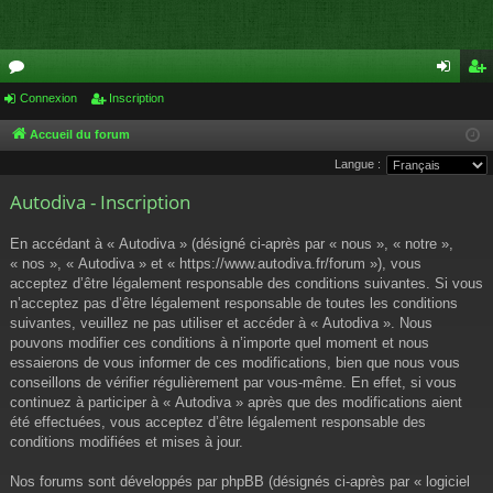
or
Connexion
Inscription
on
ns
u
ne
cri
Accueil du forum
Langue :
m
xi
pti
Autodiva - Inscription
s
on
on
En accédant à « Autodiva » (désigné ci-après par « nous », « notre »,
« nos », « Autodiva » et « https://www.autodiva.fr/forum »), vous
acceptez d’être légalement responsable des conditions suivantes. Si vous
n’acceptez pas d’être légalement responsable de toutes les conditions
suivantes, veuillez ne pas utiliser et accéder à « Autodiva ». Nous
pouvons modifier ces conditions à n’importe quel moment et nous
essaierons de vous informer de ces modifications, bien que nous vous
conseillons de vérifier régulièrement par vous-même. En effet, si vous
continuez à participer à « Autodiva » après que des modifications aient
été effectuées, vous acceptez d’être légalement responsable des
conditions modifiées et mises à jour.
Nos forums sont développés par phpBB (désignés ci-après par « logiciel