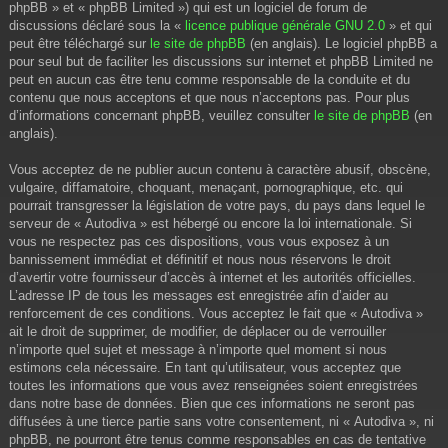
phpBB » et « phpBB Limited ») qui est un logiciel de forum de
discussions déclaré sous la «
licence publique générale GNU 2.0
» et qui
peut être téléchargé sur
le site de phpBB
(en anglais). Le logiciel phpBB a
pour seul but de faciliter les discussions sur internet et phpBB Limited ne
peut en aucun cas être tenu comme responsable de la conduite et du
contenu que nous acceptons et que nous n’acceptons pas. Pour plus
d’informations concernant phpBB, veuillez consulter
le site de phpBB
(en
anglais).
Vous acceptez de ne publier aucun contenu à caractère abusif, obscène,
vulgaire, diffamatoire, choquant, menaçant, pornographique, etc. qui
pourrait transgresser la législation de votre pays, du pays dans lequel le
serveur de « Autodiva » est hébergé ou encore la loi internationale. Si
vous ne respectez pas ces dispositions, vous vous exposez à un
bannissement immédiat et définitif et nous nous réservons le droit
d’avertir votre fournisseur d’accès à internet et les autorités officielles.
L’adresse IP de tous les messages est enregistrée afin d’aider au
renforcement de ces conditions. Vous acceptez le fait que « Autodiva »
ait le droit de supprimer, de modifier, de déplacer ou de verrouiller
n’importe quel sujet et message à n’importe quel moment si nous
estimons cela nécessaire. En tant qu’utilisateur, vous acceptez que
toutes les informations que vous avez renseignées soient enregistrées
dans notre base de données. Bien que ces informations ne seront pas
diffusées à une tierce partie sans votre consentement, ni « Autodiva », ni
phpBB, ne pourront être tenus comme responsables en cas de tentative