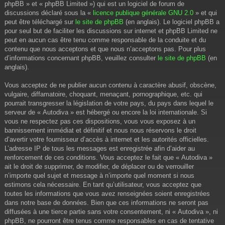
phpBB » et « phpBB Limited ») qui est un logiciel de forum de
discussions déclaré sous la «
licence publique générale GNU 2.0
» et qui
peut être téléchargé sur
le site de phpBB
(en anglais). Le logiciel phpBB a
pour seul but de faciliter les discussions sur internet et phpBB Limited ne
peut en aucun cas être tenu comme responsable de la conduite et du
contenu que nous acceptons et que nous n’acceptons pas. Pour plus
d’informations concernant phpBB, veuillez consulter
le site de phpBB
(en
anglais).
Vous acceptez de ne publier aucun contenu à caractère abusif, obscène,
vulgaire, diffamatoire, choquant, menaçant, pornographique, etc. qui
pourrait transgresser la législation de votre pays, du pays dans lequel le
serveur de « Autodiva » est hébergé ou encore la loi internationale. Si
vous ne respectez pas ces dispositions, vous vous exposez à un
bannissement immédiat et définitif et nous nous réservons le droit
d’avertir votre fournisseur d’accès à internet et les autorités officielles.
L’adresse IP de tous les messages est enregistrée afin d’aider au
renforcement de ces conditions. Vous acceptez le fait que « Autodiva »
ait le droit de supprimer, de modifier, de déplacer ou de verrouiller
n’importe quel sujet et message à n’importe quel moment si nous
estimons cela nécessaire. En tant qu’utilisateur, vous acceptez que
toutes les informations que vous avez renseignées soient enregistrées
dans notre base de données. Bien que ces informations ne seront pas
diffusées à une tierce partie sans votre consentement, ni « Autodiva », ni
phpBB, ne pourront être tenus comme responsables en cas de tentative