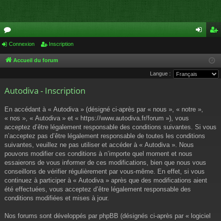
or
Connexion
Inscription
on
ns
u
ne
cri
Accueil du forum
Langue :
m
xi
pti
Autodiva - Inscription
s
on
on
En accédant à « Autodiva » (désigné ci-après par « nous », « notre »,
« nos », « Autodiva » et « https://www.autodiva.fr/forum »), vous
acceptez d’être légalement responsable des conditions suivantes. Si vous
n’acceptez pas d’être légalement responsable de toutes les conditions
suivantes, veuillez ne pas utiliser et accéder à « Autodiva ». Nous
pouvons modifier ces conditions à n’importe quel moment et nous
essaierons de vous informer de ces modifications, bien que nous vous
conseillons de vérifier régulièrement par vous-même. En effet, si vous
continuez à participer à « Autodiva » après que des modifications aient
été effectuées, vous acceptez d’être légalement responsable des
conditions modifiées et mises à jour.
Nos forums sont développés par phpBB (désignés ci-après par « logiciel