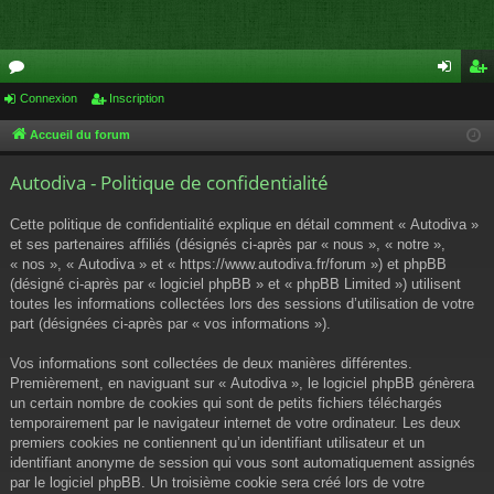
or
Connexion
Inscription
on
ns
u
ne
cri
Accueil du forum
m
xi
pti
Autodiva - Politique de confidentialité
s
on
on
Cette politique de confidentialité explique en détail comment « Autodiva »
et ses partenaires affiliés (désignés ci-après par « nous », « notre »,
« nos », « Autodiva » et « https://www.autodiva.fr/forum ») et phpBB
(désigné ci-après par « logiciel phpBB » et « phpBB Limited ») utilisent
toutes les informations collectées lors des sessions d’utilisation de votre
part (désignées ci-après par « vos informations »).
Vos informations sont collectées de deux manières différentes.
Premièrement, en naviguant sur « Autodiva », le logiciel phpBB génèrera
un certain nombre de cookies qui sont de petits fichiers téléchargés
temporairement par le navigateur internet de votre ordinateur. Les deux
premiers cookies ne contiennent qu’un identifiant utilisateur et un
identifiant anonyme de session qui vous sont automatiquement assignés
par le logiciel phpBB. Un troisième cookie sera créé lors de votre