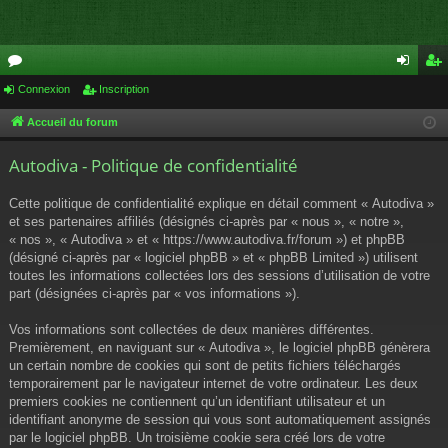
or
Connexion
Inscription
on
ns
u
ne
cri
Accueil du forum
m
xi
pti
Autodiva - Politique de confidentialité
s
on
on
Cette politique de confidentialité explique en détail comment « Autodiva »
et ses partenaires affiliés (désignés ci-après par « nous », « notre »,
« nos », « Autodiva » et « https://www.autodiva.fr/forum ») et phpBB
(désigné ci-après par « logiciel phpBB » et « phpBB Limited ») utilisent
toutes les informations collectées lors des sessions d’utilisation de votre
part (désignées ci-après par « vos informations »).
Vos informations sont collectées de deux manières différentes.
Premièrement, en naviguant sur « Autodiva », le logiciel phpBB génèrera
un certain nombre de cookies qui sont de petits fichiers téléchargés
temporairement par le navigateur internet de votre ordinateur. Les deux
premiers cookies ne contiennent qu’un identifiant utilisateur et un
identifiant anonyme de session qui vous sont automatiquement assignés
par le logiciel phpBB. Un troisième cookie sera créé lors de votre