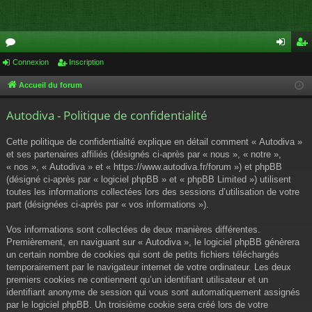
or
Connexion
Inscription
on
ns
u
ne
cri
Accueil du forum
m
xi
pti
Autodiva - Politique de confidentialité
s
on
on
Cette politique de confidentialité explique en détail comment « Autodiva »
et ses partenaires affiliés (désignés ci-après par « nous », « notre »,
« nos », « Autodiva » et « https://www.autodiva.fr/forum ») et phpBB
(désigné ci-après par « logiciel phpBB » et « phpBB Limited ») utilisent
toutes les informations collectées lors des sessions d’utilisation de votre
part (désignées ci-après par « vos informations »).
Vos informations sont collectées de deux manières différentes.
Premièrement, en naviguant sur « Autodiva », le logiciel phpBB génèrera
un certain nombre de cookies qui sont de petits fichiers téléchargés
temporairement par le navigateur internet de votre ordinateur. Les deux
premiers cookies ne contiennent qu’un identifiant utilisateur et un
identifiant anonyme de session qui vous sont automatiquement assignés
par le logiciel phpBB. Un troisième cookie sera créé lors de votre