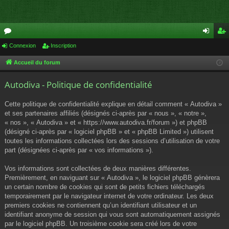
or
Connexion
Inscription
on
ns
u
ne
cri
Accueil du forum
m
xi
pti
Autodiva - Politique de confidentialité
s
on
on
Cette politique de confidentialité explique en détail comment « Autodiva »
et ses partenaires affiliés (désignés ci-après par « nous », « notre »,
« nos », « Autodiva » et « https://www.autodiva.fr/forum ») et phpBB
(désigné ci-après par « logiciel phpBB » et « phpBB Limited ») utilisent
toutes les informations collectées lors des sessions d’utilisation de votre
part (désignées ci-après par « vos informations »).
Vos informations sont collectées de deux manières différentes.
Premièrement, en naviguant sur « Autodiva », le logiciel phpBB génèrera
un certain nombre de cookies qui sont de petits fichiers téléchargés
temporairement par le navigateur internet de votre ordinateur. Les deux
premiers cookies ne contiennent qu’un identifiant utilisateur et un
identifiant anonyme de session qui vous sont automatiquement assignés
par le logiciel phpBB. Un troisième cookie sera créé lors de votre