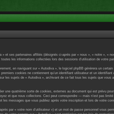
a » et ses partenaires affiliés (désignés ci-après par « nous », « notre », « n
 toutes les informations collectées lors des sessions d’utilisation de votre pa
rement, en naviguant sur « Autodiva », le logiciel phpBB génèrera un certain 
x premiers cookies ne contiennent qu’un identifiant utilisateur et un identif
sur les sujets de « Autodiva », archivant de ce fait tous les sujets que vous 
éer une quatrième sorte de cookies, externes au document qui est prévu pour 
yez et que nous collectons. Ceci peut correspondre — mais n’est pas limité 
) et les messages que vous publiez après votre inscription et lors de votre c
après par « votre nom d’utilisateur ») et un mot de passe personnel vous per