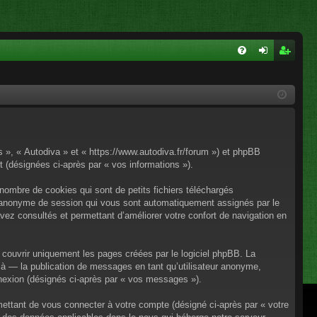
FA
on
ns
Q
ne
cri
xi
pti
on
on
os », « Autodiva » et « https://www.autodiva.fr/forum ») et phpBB
rt (désignées ci-après par « vos informations »).
nombre de cookies qui sont de petits fichiers téléchargés
iant anonyme de session qui vous sont automatiquement assignés par le
avez consultés et permettant d’améliorer votre confort de navigation en
couvrir uniquement les pages créées par le logiciel phpBB. La
à — la publication de messages en tant qu’utilisateur anonyme,
onnexion (désignés ci-après par « vos messages »).
mettant de vous connecter à votre compte (désigné ci-après par « votre