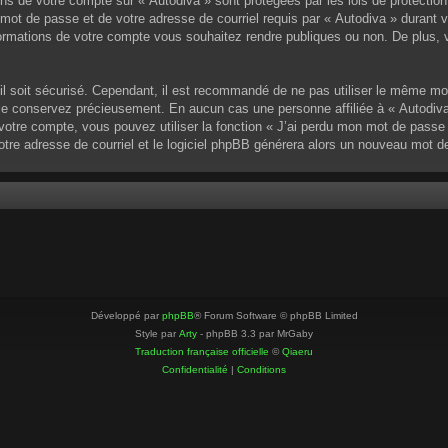
ons de votre compte sur « Autodiva » sont protégées par les lois de protectio
mot de passe et de votre adresse de courriel requis par « Autodiva » durant vot
ormations de votre compte vous souhaitez rendre publiques ou non. De plus, v
u’il soit sécurisé. Cependant, il est recommandé de ne pas utiliser le même mo
 le conservez précieusement. En aucun cas une personne affiliée à « Autodiva
otre compte, vous pouvez utiliser la fonction « J’ai perdu mon mot de passe »
votre adresse de courriel et le logiciel phpBB générera alors un nouveau mot 
Développé par
phpBB
® Forum Software © phpBB Limited
Style par
Arty
- phpBB 3.3 par MrGaby
Traduction française officielle
©
Qiaeru
Confidentialité
|
Conditions