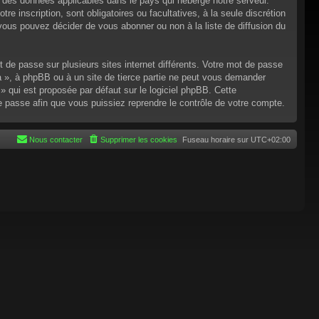
n des données applicables dans le pays qui héberge notre serveur.
re inscription, sont obligatoires ou facultatives, à la seule discrétion
ous pouvez décider de vous abonner ou non à la liste de diffusion du
t de passe sur plusieurs sites internet différents. Votre mot de passe
 », à phpBB ou à un site de tierce partie ne peut vous demander
 qui est proposée par défaut sur le logiciel phpBB. Cette
de passe afin que vous puissiez reprendre le contrôle de votre compte.
Nous contacter
Supprimer les cookies
Fuseau horaire sur
UTC+02:00