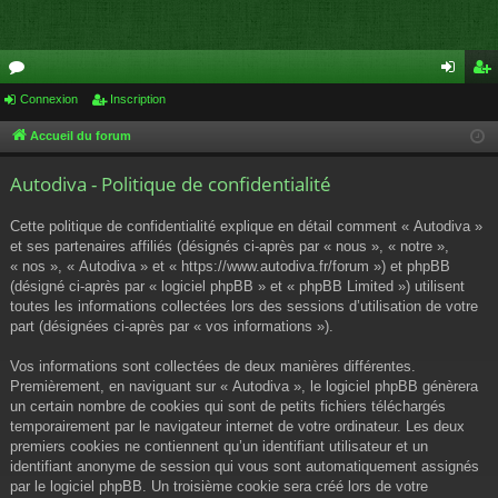
or
Connexion
Inscription
on
ns
u
ne
cri
Accueil du forum
m
xi
pti
Autodiva - Politique de confidentialité
s
on
on
Cette politique de confidentialité explique en détail comment « Autodiva »
et ses partenaires affiliés (désignés ci-après par « nous », « notre »,
« nos », « Autodiva » et « https://www.autodiva.fr/forum ») et phpBB
(désigné ci-après par « logiciel phpBB » et « phpBB Limited ») utilisent
toutes les informations collectées lors des sessions d’utilisation de votre
part (désignées ci-après par « vos informations »).
Vos informations sont collectées de deux manières différentes.
Premièrement, en naviguant sur « Autodiva », le logiciel phpBB génèrera
un certain nombre de cookies qui sont de petits fichiers téléchargés
temporairement par le navigateur internet de votre ordinateur. Les deux
premiers cookies ne contiennent qu’un identifiant utilisateur et un
identifiant anonyme de session qui vous sont automatiquement assignés
par le logiciel phpBB. Un troisième cookie sera créé lors de votre