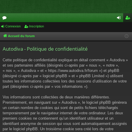
or
Connexion
Inscription
on
ns
u
ne
cri
Accueil du forum
m
xi
pti
Autodiva - Politique de confidentialité
s
on
on
Cette politique de confidentialité explique en détail comment « Autodiva »
et ses partenaires affiliés (désignés ci-après par « nous », « notre »,
« nos », « Autodiva » et « https://www.autodiva.fr/forum ») et phpBB
(désigné ci-après par « logiciel phpBB » et « phpBB Limited ») utilisent
toutes les informations collectées lors des sessions d’utilisation de votre
part (désignées ci-après par « vos informations »).
Vos informations sont collectées de deux manières différentes.
Premièrement, en naviguant sur « Autodiva », le logiciel phpBB génèrera
un certain nombre de cookies qui sont de petits fichiers téléchargés
temporairement par le navigateur internet de votre ordinateur. Les deux
premiers cookies ne contiennent qu’un identifiant utilisateur et un
identifiant anonyme de session qui vous sont automatiquement assignés
par le logiciel phpBB. Un troisième cookie sera créé lors de votre