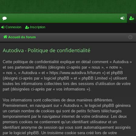
or
Connexion
Inscription
on
ns
u
ne
cri
Accueil du forum
m
xi
pti
Autodiva - Politique de confidentialité
s
on
on
Cette politique de confidentialité explique en détail comment « Autodiva »
et ses partenaires affiliés (désignés ci-après par « nous », « notre »,
« nos », « Autodiva » et « https://www.autodiva.fr/forum ») et phpBB
(désigné ci-après par « logiciel phpBB » et « phpBB Limited ») utilisent
toutes les informations collectées lors des sessions d’utilisation de votre
part (désignées ci-après par « vos informations »).
Vos informations sont collectées de deux manières différentes.
Premièrement, en naviguant sur « Autodiva », le logiciel phpBB génèrera
un certain nombre de cookies qui sont de petits fichiers téléchargés
temporairement par le navigateur internet de votre ordinateur. Les deux
premiers cookies ne contiennent qu’un identifiant utilisateur et un
identifiant anonyme de session qui vous sont automatiquement assignés
par le logiciel phpBB. Un troisième cookie sera créé lors de votre