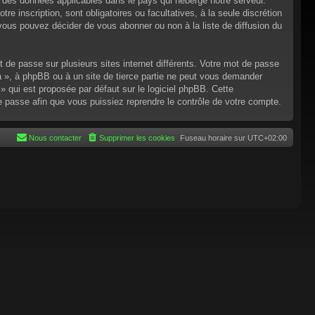
n des données applicables dans le pays qui héberge notre serveur.
re inscription, sont obligatoires ou facultatives, à la seule discrétion
ous pouvez décider de vous abonner ou non à la liste de diffusion du
t de passe sur plusieurs sites internet différents. Votre mot de passe
 », à phpBB ou à un site de tierce partie ne peut vous demander
 qui est proposée par défaut sur le logiciel phpBB. Cette
de passe afin que vous puissiez reprendre le contrôle de votre compte.
Nous contacter
Supprimer les cookies
Fuseau horaire sur
UTC+02:00