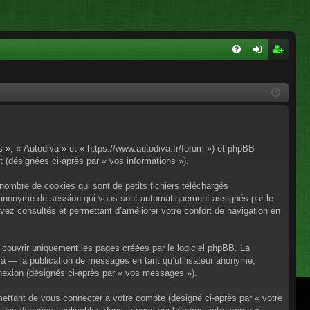
FA
on
ns
Q
ne
cri
xi
pti
on
on
os », « Autodiva » et « https://www.autodiva.fr/forum ») et phpBB
rt (désignées ci-après par « vos informations »).
nombre de cookies qui sont de petits fichiers téléchargés
iant anonyme de session qui vous sont automatiquement assignés par le
avez consultés et permettant d’améliorer votre confort de navigation en
couvrir uniquement les pages créées par le logiciel phpBB. La
à — la publication de messages en tant qu’utilisateur anonyme,
onnexion (désignés ci-après par « vos messages »).
mettant de vous connecter à votre compte (désigné ci-après par « votre