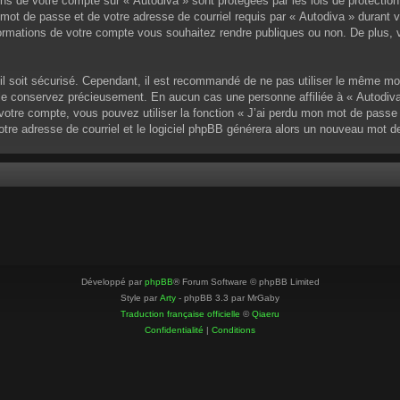
ons de votre compte sur « Autodiva » sont protégées par les lois de protectio
mot de passe et de votre adresse de courriel requis par « Autodiva » durant vot
ormations de votre compte vous souhaitez rendre publiques ou non. De plus, v
u’il soit sécurisé. Cependant, il est recommandé de ne pas utiliser le même mo
 le conservez précieusement. En aucun cas une personne affiliée à « Autodiva
otre compte, vous pouvez utiliser la fonction « J’ai perdu mon mot de passe »
votre adresse de courriel et le logiciel phpBB générera alors un nouveau mot 
Développé par
phpBB
® Forum Software © phpBB Limited
Style par
Arty
- phpBB 3.3 par MrGaby
Traduction française officielle
©
Qiaeru
Confidentialité
|
Conditions