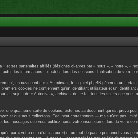
a » et ses partenaires affiliés (désignés ci-après par « nous », « notre », « n
 toutes les informations collectées lors des sessions d’utilisation de votre pa
rement, en naviguant sur « Autodiva », le logiciel phpBB génèrera un certain 
x premiers cookies ne contiennent qu’un identifiant utilisateur et un identif
sur les sujets de « Autodiva », archivant de ce fait tous les sujets que vous 
éer une quatrième sorte de cookies, externes au document qui est prévu pour 
yez et que nous collectons. Ceci peut correspondre — mais n’est pas limité 
) et les messages que vous publiez après votre inscription et lors de votre c
après par « votre nom d’utilisateur ») et un mot de passe personnel vous per