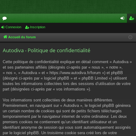
or
Connexion
Inscription
on
ns
u
ne
cri
Accueil du forum
m
xi
pti
Autodiva - Politique de confidentialité
s
on
on
Cette politique de confidentialité explique en détail comment « Autodiva »
et ses partenaires affiliés (désignés ci-après par « nous », « notre »,
« nos », « Autodiva » et « https://www.autodiva.fr/forum ») et phpBB
(désigné ci-après par « logiciel phpBB » et « phpBB Limited ») utilisent
toutes les informations collectées lors des sessions d’utilisation de votre
part (désignées ci-après par « vos informations »).
Vos informations sont collectées de deux manières différentes.
Premièrement, en naviguant sur « Autodiva », le logiciel phpBB génèrera
un certain nombre de cookies qui sont de petits fichiers téléchargés
temporairement par le navigateur internet de votre ordinateur. Les deux
premiers cookies ne contiennent qu’un identifiant utilisateur et un
identifiant anonyme de session qui vous sont automatiquement assignés
par le logiciel phpBB. Un troisième cookie sera créé lors de votre