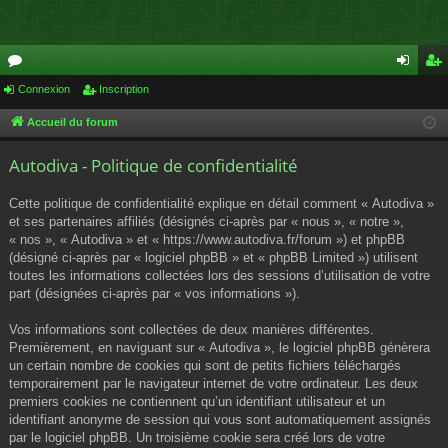
or
Connexion
Inscription
on
ns
u
ne
cri
Accueil du forum
m
xi
pti
Autodiva - Politique de confidentialité
s
on
on
Cette politique de confidentialité explique en détail comment « Autodiva »
et ses partenaires affiliés (désignés ci-après par « nous », « notre »,
« nos », « Autodiva » et « https://www.autodiva.fr/forum ») et phpBB
(désigné ci-après par « logiciel phpBB » et « phpBB Limited ») utilisent
toutes les informations collectées lors des sessions d’utilisation de votre
part (désignées ci-après par « vos informations »).
Vos informations sont collectées de deux manières différentes.
Premièrement, en naviguant sur « Autodiva », le logiciel phpBB génèrera
un certain nombre de cookies qui sont de petits fichiers téléchargés
temporairement par le navigateur internet de votre ordinateur. Les deux
premiers cookies ne contiennent qu’un identifiant utilisateur et un
identifiant anonyme de session qui vous sont automatiquement assignés
par le logiciel phpBB. Un troisième cookie sera créé lors de votre