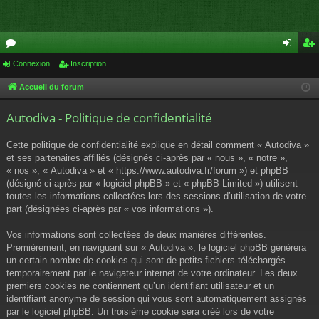
or
Connexion
Inscription
on
ns
u
ne
cri
Accueil du forum
m
xi
pti
Autodiva - Politique de confidentialité
s
on
on
Cette politique de confidentialité explique en détail comment « Autodiva »
et ses partenaires affiliés (désignés ci-après par « nous », « notre »,
« nos », « Autodiva » et « https://www.autodiva.fr/forum ») et phpBB
(désigné ci-après par « logiciel phpBB » et « phpBB Limited ») utilisent
toutes les informations collectées lors des sessions d’utilisation de votre
part (désignées ci-après par « vos informations »).
Vos informations sont collectées de deux manières différentes.
Premièrement, en naviguant sur « Autodiva », le logiciel phpBB génèrera
un certain nombre de cookies qui sont de petits fichiers téléchargés
temporairement par le navigateur internet de votre ordinateur. Les deux
premiers cookies ne contiennent qu’un identifiant utilisateur et un
identifiant anonyme de session qui vous sont automatiquement assignés
par le logiciel phpBB. Un troisième cookie sera créé lors de votre