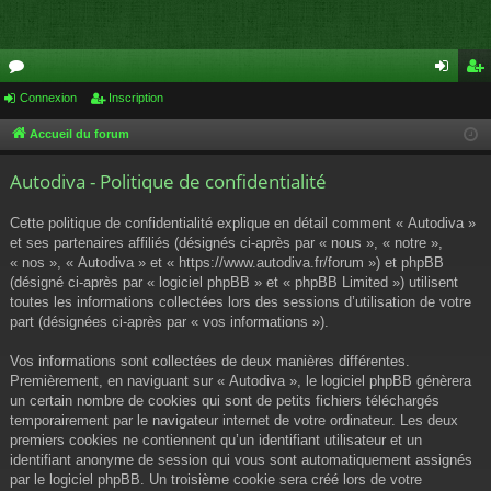
or
Connexion
Inscription
on
ns
u
ne
cri
Accueil du forum
m
xi
pti
Autodiva - Politique de confidentialité
s
on
on
Cette politique de confidentialité explique en détail comment « Autodiva »
et ses partenaires affiliés (désignés ci-après par « nous », « notre »,
« nos », « Autodiva » et « https://www.autodiva.fr/forum ») et phpBB
(désigné ci-après par « logiciel phpBB » et « phpBB Limited ») utilisent
toutes les informations collectées lors des sessions d’utilisation de votre
part (désignées ci-après par « vos informations »).
Vos informations sont collectées de deux manières différentes.
Premièrement, en naviguant sur « Autodiva », le logiciel phpBB génèrera
un certain nombre de cookies qui sont de petits fichiers téléchargés
temporairement par le navigateur internet de votre ordinateur. Les deux
premiers cookies ne contiennent qu’un identifiant utilisateur et un
identifiant anonyme de session qui vous sont automatiquement assignés
par le logiciel phpBB. Un troisième cookie sera créé lors de votre