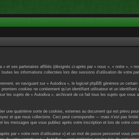
a » et ses partenaires affiliés (désignés ci-après par « nous », « notre », « n
 toutes les informations collectées lors des sessions d’utilisation de votre pa
rement, en naviguant sur « Autodiva », le logiciel phpBB génèrera un certain 
x premiers cookies ne contiennent qu’un identifiant utilisateur et un identif
sur les sujets de « Autodiva », archivant de ce fait tous les sujets que vous 
éer une quatrième sorte de cookies, externes au document qui est prévu pour 
yez et que nous collectons. Ceci peut correspondre — mais n’est pas limité 
) et les messages que vous publiez après votre inscription et lors de votre c
après par « votre nom d’utilisateur ») et un mot de passe personnel vous per