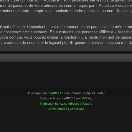
ons de votre compte sur « Autodiva » sont protégées par les lois de protectio
mot de passe et de votre adresse de courriel requis par « Autodiva » durant vot
ormations de votre compte vous souhaitez rendre publiques ou non. De plus, v
u’il soit sécurisé. Cependant, il est recommandé de ne pas utiliser le même mo
 le conservez précieusement. En aucun cas une personne affiliée à « Autodiva
otre compte, vous pouvez utiliser la fonction « J’ai perdu mon mot de passe »
votre adresse de courriel et le logiciel phpBB générera alors un nouveau mot 
Développé par
phpBB
® Forum Software © phpBB Limited
Style par
Arty
- phpBB 3.3 par MrGaby
Traduction française officielle
©
Qiaeru
Confidentialité
|
Conditions