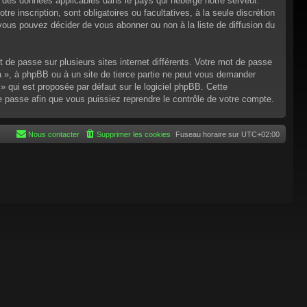
n des données applicables dans le pays qui héberge notre serveur.
re inscription, sont obligatoires ou facultatives, à la seule discrétion
ous pouvez décider de vous abonner ou non à la liste de diffusion du
t de passe sur plusieurs sites internet différents. Votre mot de passe
 », à phpBB ou à un site de tierce partie ne peut vous demander
 qui est proposée par défaut sur le logiciel phpBB. Cette
de passe afin que vous puissiez reprendre le contrôle de votre compte.
Nous contacter
Supprimer les cookies
Fuseau horaire sur
UTC+02:00