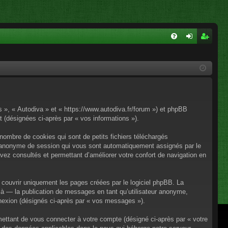
FA
on
ns
Q
ne
cri
xi
pti
on
on
os », « Autodiva » et « https://www.autodiva.fr/forum ») et phpBB
rt (désignées ci-après par « vos informations »).
nombre de cookies qui sont de petits fichiers téléchargés
iant anonyme de session qui vous sont automatiquement assignés par le
avez consultés et permettant d’améliorer votre confort de navigation en
couvrir uniquement les pages créées par le logiciel phpBB. La
à — la publication de messages en tant qu’utilisateur anonyme,
onnexion (désignés ci-après par « vos messages »).
mettant de vous connecter à votre compte (désigné ci-après par « votre