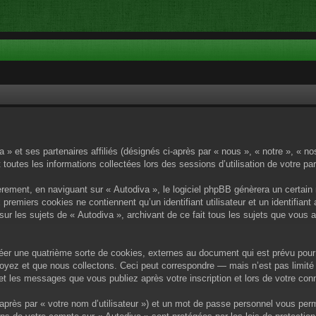
a » et ses partenaires affiliés (désignés ci-après par « nous », « notre », « n
 toutes les informations collectées lors des sessions d’utilisation de votre pa
rement, en naviguant sur « Autodiva », le logiciel phpBB génèrera un certain 
x premiers cookies ne contiennent qu’un identifiant utilisateur et un identif
sur les sujets de « Autodiva », archivant de ce fait tous les sujets que vous 
éer une quatrième sorte de cookies, externes au document qui est prévu pour 
yez et que nous collectons. Ceci peut correspondre — mais n’est pas limité 
) et les messages que vous publiez après votre inscription et lors de votre c
après par « votre nom d’utilisateur ») et un mot de passe personnel vous per