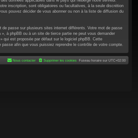
n des données applicables dans le pays qui héberge notre serveur.
re inscription, sont obligatoires ou facultatives, à la seule discrétion
ous pouvez décider de vous abonner ou non à la liste de diffusion du
t de passe sur plusieurs sites internet différents. Votre mot de passe
 », à phpBB ou à un site de tierce partie ne peut vous demander
 qui est proposée par défaut sur le logiciel phpBB. Cette
de passe afin que vous puissiez reprendre le contrôle de votre compte.
Nous contacter
Supprimer les cookies
Fuseau horaire sur
UTC+02:00