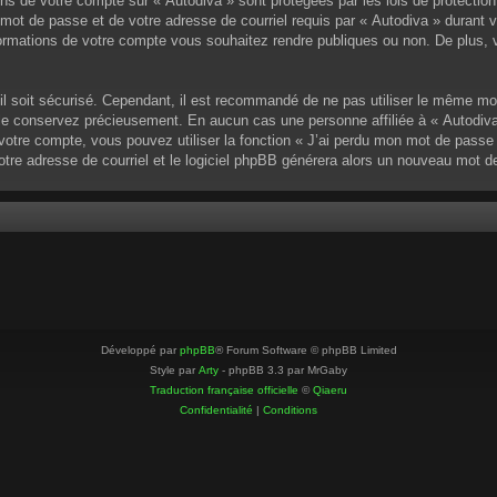
ons de votre compte sur « Autodiva » sont protégées par les lois de protectio
mot de passe et de votre adresse de courriel requis par « Autodiva » durant vot
ormations de votre compte vous souhaitez rendre publiques ou non. De plus, v
u’il soit sécurisé. Cependant, il est recommandé de ne pas utiliser le même mo
 le conservez précieusement. En aucun cas une personne affiliée à « Autodiva
otre compte, vous pouvez utiliser la fonction « J’ai perdu mon mot de passe »
votre adresse de courriel et le logiciel phpBB générera alors un nouveau mot 
Développé par
phpBB
® Forum Software © phpBB Limited
Style par
Arty
- phpBB 3.3 par MrGaby
Traduction française officielle
©
Qiaeru
Confidentialité
|
Conditions