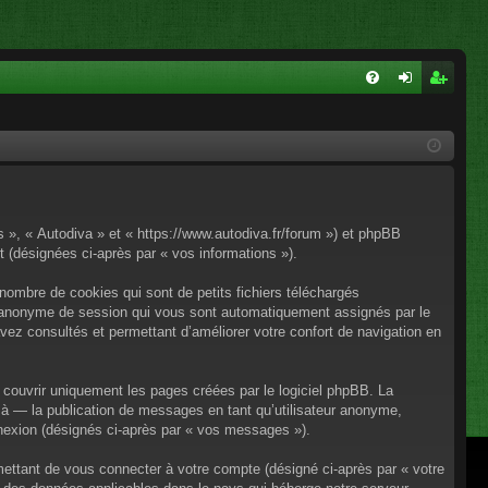
FA
on
ns
Q
ne
cri
xi
pti
on
on
os », « Autodiva » et « https://www.autodiva.fr/forum ») et phpBB
rt (désignées ci-après par « vos informations »).
nombre de cookies qui sont de petits fichiers téléchargés
iant anonyme de session qui vous sont automatiquement assignés par le
avez consultés et permettant d’améliorer votre confort de navigation en
couvrir uniquement les pages créées par le logiciel phpBB. La
à — la publication de messages en tant qu’utilisateur anonyme,
onnexion (désignés ci-après par « vos messages »).
mettant de vous connecter à votre compte (désigné ci-après par « votre