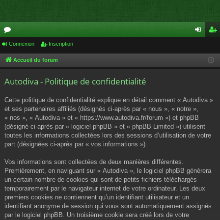
or
Connexion
Inscription
on
ns
u
ne
cri
Accueil du forum
m
xi
pti
Autodiva - Politique de confidentialité
s
on
on
Cette politique de confidentialité explique en détail comment « Autodiva »
et ses partenaires affiliés (désignés ci-après par « nous », « notre »,
« nos », « Autodiva » et « https://www.autodiva.fr/forum ») et phpBB
(désigné ci-après par « logiciel phpBB » et « phpBB Limited ») utilisent
toutes les informations collectées lors des sessions d’utilisation de votre
part (désignées ci-après par « vos informations »).
Vos informations sont collectées de deux manières différentes.
Premièrement, en naviguant sur « Autodiva », le logiciel phpBB génèrera
un certain nombre de cookies qui sont de petits fichiers téléchargés
temporairement par le navigateur internet de votre ordinateur. Les deux
premiers cookies ne contiennent qu’un identifiant utilisateur et un
identifiant anonyme de session qui vous sont automatiquement assignés
par le logiciel phpBB. Un troisième cookie sera créé lors de votre