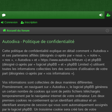
or
Connexion
Inscription
on
ns
u
ne
cri
Accueil du forum
m
xi
pti
Autodiva - Politique de confidentialité
s
on
on
Cette politique de confidentialité explique en détail comment « Autodiva »
et ses partenaires affiliés (désignés ci-après par « nous », « notre »,
« nos », « Autodiva » et « https://www.autodiva.fr/forum ») et phpBB
(désigné ci-après par « logiciel phpBB » et « phpBB Limited ») utilisent
toutes les informations collectées lors des sessions d’utilisation de votre
part (désignées ci-après par « vos informations »).
Vos informations sont collectées de deux manières différentes.
Premièrement, en naviguant sur « Autodiva », le logiciel phpBB génèrera
un certain nombre de cookies qui sont de petits fichiers téléchargés
temporairement par le navigateur internet de votre ordinateur. Les deux
premiers cookies ne contiennent qu’un identifiant utilisateur et un
identifiant anonyme de session qui vous sont automatiquement assignés
par le logiciel phpBB. Un troisième cookie sera créé lors de votre