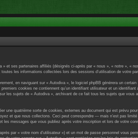
a » et ses partenaires affiliés (désignés ci-après par « nous », « notre », « n
 toutes les informations collectées lors des sessions d’utilisation de votre pa
rement, en naviguant sur « Autodiva », le logiciel phpBB génèrera un certain 
x premiers cookies ne contiennent qu’un identifiant utilisateur et un identif
sur les sujets de « Autodiva », archivant de ce fait tous les sujets que vous 
éer une quatrième sorte de cookies, externes au document qui est prévu pour 
yez et que nous collectons. Ceci peut correspondre — mais n’est pas limité 
) et les messages que vous publiez après votre inscription et lors de votre c
après par « votre nom d’utilisateur ») et un mot de passe personnel vous per