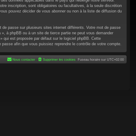
n des données applicables dans le pays qui héberge notre serveur.
re inscription, sont obligatoires ou facultatives, à la seule discrétion
ous pouvez décider de vous abonner ou non à la liste de diffusion du
t de passe sur plusieurs sites internet différents. Votre mot de passe
 », à phpBB ou à un site de tierce partie ne peut vous demander
 qui est proposée par défaut sur le logiciel phpBB. Cette
de passe afin que vous puissiez reprendre le contrôle de votre compte.
Nous contacter
Supprimer les cookies
Fuseau horaire sur
UTC+02:00