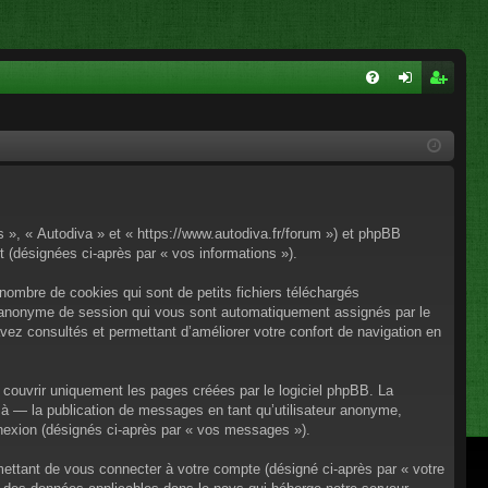
FA
on
ns
Q
ne
cri
xi
pti
on
on
os », « Autodiva » et « https://www.autodiva.fr/forum ») et phpBB
rt (désignées ci-après par « vos informations »).
nombre de cookies qui sont de petits fichiers téléchargés
iant anonyme de session qui vous sont automatiquement assignés par le
avez consultés et permettant d’améliorer votre confort de navigation en
couvrir uniquement les pages créées par le logiciel phpBB. La
à — la publication de messages en tant qu’utilisateur anonyme,
onnexion (désignés ci-après par « vos messages »).
mettant de vous connecter à votre compte (désigné ci-après par « votre