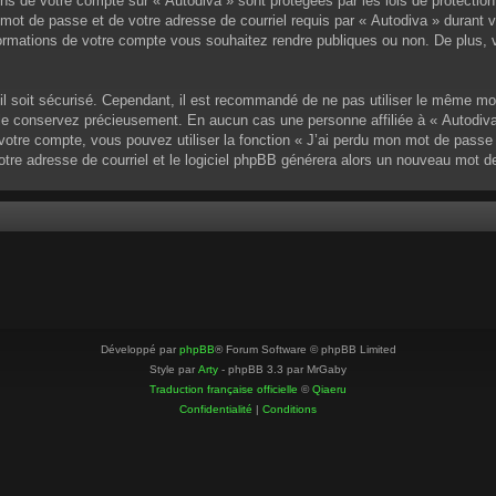
ons de votre compte sur « Autodiva » sont protégées par les lois de protectio
mot de passe et de votre adresse de courriel requis par « Autodiva » durant vot
ormations de votre compte vous souhaitez rendre publiques ou non. De plus, v
u’il soit sécurisé. Cependant, il est recommandé de ne pas utiliser le même mo
 le conservez précieusement. En aucun cas une personne affiliée à « Autodiva
otre compte, vous pouvez utiliser la fonction « J’ai perdu mon mot de passe »
votre adresse de courriel et le logiciel phpBB générera alors un nouveau mot 
Développé par
phpBB
® Forum Software © phpBB Limited
Style par
Arty
- phpBB 3.3 par MrGaby
Traduction française officielle
©
Qiaeru
Confidentialité
|
Conditions