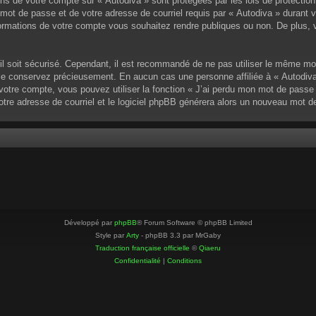
ons de votre compte sur « Autodiva » sont protégées par les lois de protectio
mot de passe et de votre adresse de courriel requis par « Autodiva » durant vot
ormations de votre compte vous souhaitez rendre publiques ou non. De plus, v
u’il soit sécurisé. Cependant, il est recommandé de ne pas utiliser le même mo
 le conservez précieusement. En aucun cas une personne affiliée à « Autodiva
otre compte, vous pouvez utiliser la fonction « J’ai perdu mon mot de passe »
votre adresse de courriel et le logiciel phpBB générera alors un nouveau mot 
Développé par
phpBB
® Forum Software © phpBB Limited
Style par
Arty
- phpBB 3.3 par MrGaby
Traduction française officielle
©
Qiaeru
Confidentialité
|
Conditions