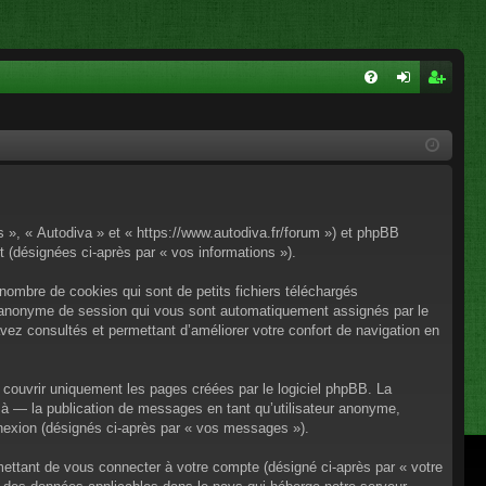
FA
on
ns
Q
ne
cri
xi
pti
on
on
os », « Autodiva » et « https://www.autodiva.fr/forum ») et phpBB
rt (désignées ci-après par « vos informations »).
nombre de cookies qui sont de petits fichiers téléchargés
iant anonyme de session qui vous sont automatiquement assignés par le
avez consultés et permettant d’améliorer votre confort de navigation en
couvrir uniquement les pages créées par le logiciel phpBB. La
à — la publication de messages en tant qu’utilisateur anonyme,
onnexion (désignés ci-après par « vos messages »).
mettant de vous connecter à votre compte (désigné ci-après par « votre