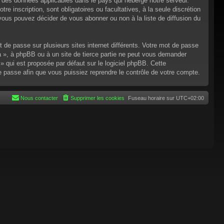
n des données applicables dans le pays qui héberge notre serveur.
re inscription, sont obligatoires ou facultatives, à la seule discrétion
ous pouvez décider de vous abonner ou non à la liste de diffusion du
t de passe sur plusieurs sites internet différents. Votre mot de passe
 », à phpBB ou à un site de tierce partie ne peut vous demander
 qui est proposée par défaut sur le logiciel phpBB. Cette
de passe afin que vous puissiez reprendre le contrôle de votre compte.
Nous contacter
Supprimer les cookies
Fuseau horaire sur
UTC+02:00