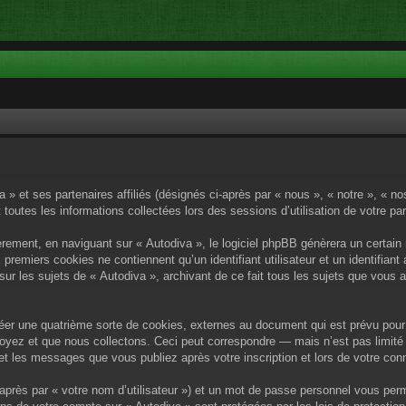
a » et ses partenaires affiliés (désignés ci-après par « nous », « notre », « n
 toutes les informations collectées lors des sessions d’utilisation de votre pa
rement, en naviguant sur « Autodiva », le logiciel phpBB génèrera un certain 
x premiers cookies ne contiennent qu’un identifiant utilisateur et un identif
sur les sujets de « Autodiva », archivant de ce fait tous les sujets que vous 
éer une quatrième sorte de cookies, externes au document qui est prévu pour 
yez et que nous collectons. Ceci peut correspondre — mais n’est pas limité 
) et les messages que vous publiez après votre inscription et lors de votre c
après par « votre nom d’utilisateur ») et un mot de passe personnel vous per