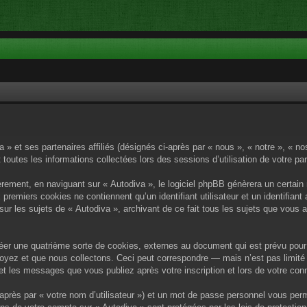
a » et ses partenaires affiliés (désignés ci-après par « nous », « notre », « n
 toutes les informations collectées lors des sessions d’utilisation de votre pa
rement, en naviguant sur « Autodiva », le logiciel phpBB génèrera un certain 
x premiers cookies ne contiennent qu’un identifiant utilisateur et un identif
sur les sujets de « Autodiva », archivant de ce fait tous les sujets que vous 
éer une quatrième sorte de cookies, externes au document qui est prévu pour 
yez et que nous collectons. Ceci peut correspondre — mais n’est pas limité 
) et les messages que vous publiez après votre inscription et lors de votre c
après par « votre nom d’utilisateur ») et un mot de passe personnel vous per