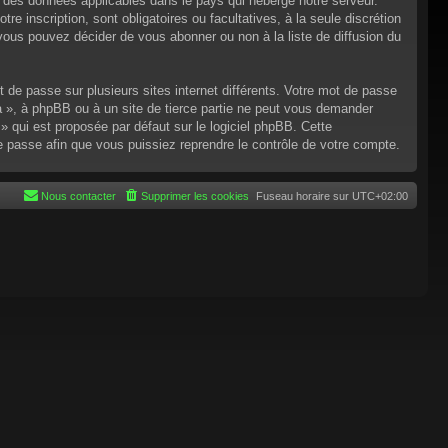
n des données applicables dans le pays qui héberge notre serveur.
re inscription, sont obligatoires ou facultatives, à la seule discrétion
ous pouvez décider de vous abonner ou non à la liste de diffusion du
t de passe sur plusieurs sites internet différents. Votre mot de passe
 », à phpBB ou à un site de tierce partie ne peut vous demander
 qui est proposée par défaut sur le logiciel phpBB. Cette
de passe afin que vous puissiez reprendre le contrôle de votre compte.
Nous contacter
Supprimer les cookies
Fuseau horaire sur
UTC+02:00