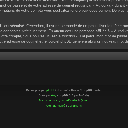
ons de votre compte sur « Autodiva » sont protégées par les lois de protectio
mot de passe et de votre adresse de courriel requis par « Autodiva » durant vot
ormations de votre compte vous souhaitez rendre publiques ou non. De plus, v
u’il soit sécurisé. Cependant, il est recommandé de ne pas utiliser le même mo
 le conservez précieusement. En aucun cas une personne affiliée à « Autodiva
otre compte, vous pouvez utiliser la fonction « J’ai perdu mon mot de passe »
votre adresse de courriel et le logiciel phpBB générera alors un nouveau mot 
Développé par
phpBB
® Forum Software © phpBB Limited
Style par
Arty
- phpBB 3.3 par MrGaby
Traduction française officielle
©
Qiaeru
Confidentialité
|
Conditions