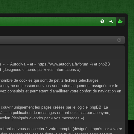
FA
on
ns
Q
ne
cri
xi
pti
on
on
os », « Autodiva » et « https://www.autodiva.fr/forum ») et phpBB
rt (désignées ci-après par « vos informations »).
nombre de cookies qui sont de petits fichiers téléchargés
iant anonyme de session qui vous sont automatiquement assignés par le
avez consultés et permettant d’améliorer votre confort de navigation en
couvrir uniquement les pages créées par le logiciel phpBB. La
à — la publication de messages en tant qu’utilisateur anonyme,
onnexion (désignés ci-après par « vos messages »).
mettant de vous connecter à votre compte (désigné ci-après par « votre