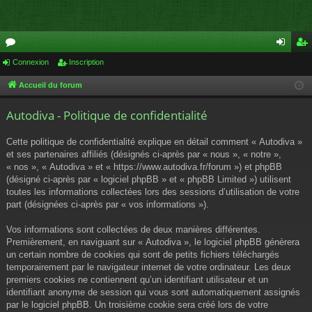
or
Connexion
Inscription
on
ns
u
ne
cri
Accueil du forum
m
xi
pti
Autodiva - Politique de confidentialité
s
on
on
Cette politique de confidentialité explique en détail comment « Autodiva »
et ses partenaires affiliés (désignés ci-après par « nous », « notre »,
« nos », « Autodiva » et « https://www.autodiva.fr/forum ») et phpBB
(désigné ci-après par « logiciel phpBB » et « phpBB Limited ») utilisent
toutes les informations collectées lors des sessions d’utilisation de votre
part (désignées ci-après par « vos informations »).
Vos informations sont collectées de deux manières différentes.
Premièrement, en naviguant sur « Autodiva », le logiciel phpBB génèrera
un certain nombre de cookies qui sont de petits fichiers téléchargés
temporairement par le navigateur internet de votre ordinateur. Les deux
premiers cookies ne contiennent qu’un identifiant utilisateur et un
identifiant anonyme de session qui vous sont automatiquement assignés
par le logiciel phpBB. Un troisième cookie sera créé lors de votre