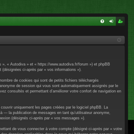
FA
on
ns
Q
ne
cri
xi
pti
on
on
os », « Autodiva » et « https://www.autodiva.fr/forum ») et phpBB
rt (désignées ci-après par « vos informations »).
nombre de cookies qui sont de petits fichiers téléchargés
iant anonyme de session qui vous sont automatiquement assignés par le
avez consultés et permettant d’améliorer votre confort de navigation en
couvrir uniquement les pages créées par le logiciel phpBB. La
à — la publication de messages en tant qu’utilisateur anonyme,
onnexion (désignés ci-après par « vos messages »).
mettant de vous connecter à votre compte (désigné ci-après par « votre