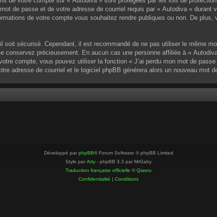
ons de votre compte sur « Autodiva » sont protégées par les lois de protectio
mot de passe et de votre adresse de courriel requis par « Autodiva » durant vot
ormations de votre compte vous souhaitez rendre publiques ou non. De plus, v
u’il soit sécurisé. Cependant, il est recommandé de ne pas utiliser le même mo
 le conservez précieusement. En aucun cas une personne affiliée à « Autodiva
otre compte, vous pouvez utiliser la fonction « J’ai perdu mon mot de passe »
votre adresse de courriel et le logiciel phpBB générera alors un nouveau mot 
Développé par
phpBB
® Forum Software © phpBB Limited
Style par
Arty
- phpBB 3.3 par MrGaby
Traduction française officielle
©
Qiaeru
Confidentialité
|
Conditions