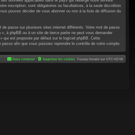
n des données applicables dans le pays qui héberge notre serveur.
re inscription, sont obligatoires ou facultatives, à la seule discrétion
ous pouvez décider de vous abonner ou non à la liste de diffusion du
t de passe sur plusieurs sites internet différents. Votre mot de passe
 », à phpBB ou à un site de tierce partie ne peut vous demander
 qui est proposée par défaut sur le logiciel phpBB. Cette
de passe afin que vous puissiez reprendre le contrôle de votre compte.
Nous contacter
Supprimer les cookies
Fuseau horaire sur
UTC+02:00