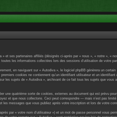
a » et ses partenaires affiliés (désignés ci-après par « nous », « notre », « n
 toutes les informations collectées lors des sessions d’utilisation de votre pa
rement, en naviguant sur « Autodiva », le logiciel phpBB génèrera un certain 
x premiers cookies ne contiennent qu’un identifiant utilisateur et un identif
sur les sujets de « Autodiva », archivant de ce fait tous les sujets que vous 
éer une quatrième sorte de cookies, externes au document qui est prévu pour 
yez et que nous collectons. Ceci peut correspondre — mais n’est pas limité 
) et les messages que vous publiez après votre inscription et lors de votre c
après par « votre nom d’utilisateur ») et un mot de passe personnel vous per