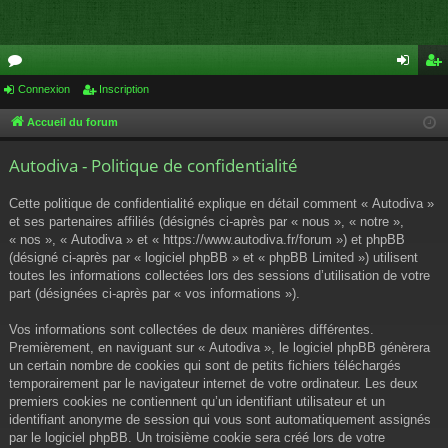
or
Connexion
Inscription
on
ns
u
ne
cri
Accueil du forum
m
xi
pti
Autodiva - Politique de confidentialité
s
on
on
Cette politique de confidentialité explique en détail comment « Autodiva »
et ses partenaires affiliés (désignés ci-après par « nous », « notre »,
« nos », « Autodiva » et « https://www.autodiva.fr/forum ») et phpBB
(désigné ci-après par « logiciel phpBB » et « phpBB Limited ») utilisent
toutes les informations collectées lors des sessions d’utilisation de votre
part (désignées ci-après par « vos informations »).
Vos informations sont collectées de deux manières différentes.
Premièrement, en naviguant sur « Autodiva », le logiciel phpBB génèrera
un certain nombre de cookies qui sont de petits fichiers téléchargés
temporairement par le navigateur internet de votre ordinateur. Les deux
premiers cookies ne contiennent qu’un identifiant utilisateur et un
identifiant anonyme de session qui vous sont automatiquement assignés
par le logiciel phpBB. Un troisième cookie sera créé lors de votre