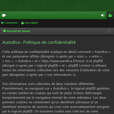
or
Connexion
Inscription
on
ns
u
ne
cri
Accueil du forum
m
xi
pti
Autodiva - Politique de confidentialité
s
on
on
Cette politique de confidentialité explique en détail comment « Autodiva »
et ses partenaires affiliés (désignés ci-après par « nous », « notre »,
« nos », « Autodiva » et « https://www.autodiva.fr/forum ») et phpBB
(désigné ci-après par « logiciel phpBB » et « phpBB Limited ») utilisent
toutes les informations collectées lors des sessions d’utilisation de votre
part (désignées ci-après par « vos informations »).
Vos informations sont collectées de deux manières différentes.
Premièrement, en naviguant sur « Autodiva », le logiciel phpBB génèrera
un certain nombre de cookies qui sont de petits fichiers téléchargés
temporairement par le navigateur internet de votre ordinateur. Les deux
premiers cookies ne contiennent qu’un identifiant utilisateur et un
identifiant anonyme de session qui vous sont automatiquement assignés
par le logiciel phpBB. Un troisième cookie sera créé lors de votre