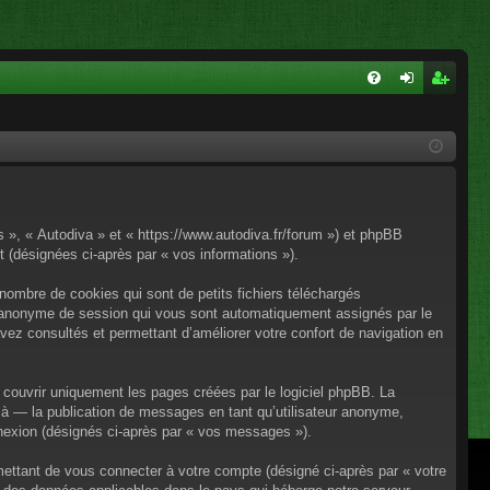
FA
on
ns
Q
ne
cri
xi
pti
on
on
os », « Autodiva » et « https://www.autodiva.fr/forum ») et phpBB
rt (désignées ci-après par « vos informations »).
nombre de cookies qui sont de petits fichiers téléchargés
iant anonyme de session qui vous sont automatiquement assignés par le
avez consultés et permettant d’améliorer votre confort de navigation en
couvrir uniquement les pages créées par le logiciel phpBB. La
à — la publication de messages en tant qu’utilisateur anonyme,
onnexion (désignés ci-après par « vos messages »).
mettant de vous connecter à votre compte (désigné ci-après par « votre