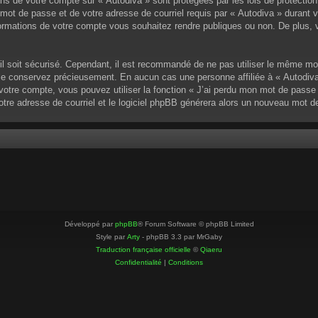
ons de votre compte sur « Autodiva » sont protégées par les lois de protectio
mot de passe et de votre adresse de courriel requis par « Autodiva » durant vot
ormations de votre compte vous souhaitez rendre publiques ou non. De plus, v
u’il soit sécurisé. Cependant, il est recommandé de ne pas utiliser le même mo
 le conservez précieusement. En aucun cas une personne affiliée à « Autodiva
otre compte, vous pouvez utiliser la fonction « J’ai perdu mon mot de passe »
votre adresse de courriel et le logiciel phpBB générera alors un nouveau mot 
Développé par
phpBB
® Forum Software © phpBB Limited
Style par
Arty
- phpBB 3.3 par MrGaby
Traduction française officielle
©
Qiaeru
Confidentialité
|
Conditions