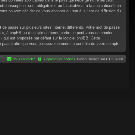
n des données applicables dans le pays qui héberge notre serveur.
re inscription, sont obligatoires ou facultatives, à la seule discrétion
ous pouvez décider de vous abonner ou non à la liste de diffusion du
t de passe sur plusieurs sites internet différents. Votre mot de passe
 », à phpBB ou à un site de tierce partie ne peut vous demander
 qui est proposée par défaut sur le logiciel phpBB. Cette
de passe afin que vous puissiez reprendre le contrôle de votre compte.
Nous contacter
Supprimer les cookies
Fuseau horaire sur
UTC+02:00