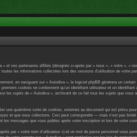
a » et ses partenaires affiliés (désignés ci-après par « nous », « notre », « n
 toutes les informations collectées lors des sessions d’utilisation de votre pa
rement, en naviguant sur « Autodiva », le logiciel phpBB génèrera un certain 
x premiers cookies ne contiennent qu’un identifiant utilisateur et un identif
sur les sujets de « Autodiva », archivant de ce fait tous les sujets que vous 
éer une quatrième sorte de cookies, externes au document qui est prévu pour 
yez et que nous collectons. Ceci peut correspondre — mais n’est pas limité 
) et les messages que vous publiez après votre inscription et lors de votre c
après par « votre nom d’utilisateur ») et un mot de passe personnel vous per