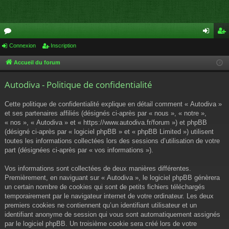
or
Connexion
Inscription
on
ns
u
ne
cri
Accueil du forum
m
xi
pti
Autodiva - Politique de confidentialité
s
on
on
Cette politique de confidentialité explique en détail comment « Autodiva »
et ses partenaires affiliés (désignés ci-après par « nous », « notre »,
« nos », « Autodiva » et « https://www.autodiva.fr/forum ») et phpBB
(désigné ci-après par « logiciel phpBB » et « phpBB Limited ») utilisent
toutes les informations collectées lors des sessions d’utilisation de votre
part (désignées ci-après par « vos informations »).
Vos informations sont collectées de deux manières différentes.
Premièrement, en naviguant sur « Autodiva », le logiciel phpBB génèrera
un certain nombre de cookies qui sont de petits fichiers téléchargés
temporairement par le navigateur internet de votre ordinateur. Les deux
premiers cookies ne contiennent qu’un identifiant utilisateur et un
identifiant anonyme de session qui vous sont automatiquement assignés
par le logiciel phpBB. Un troisième cookie sera créé lors de votre