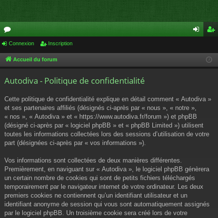
or
Connexion
Inscription
on
ns
u
ne
cri
Accueil du forum
m
xi
pti
Autodiva - Politique de confidentialité
s
on
on
Cette politique de confidentialité explique en détail comment « Autodiva »
et ses partenaires affiliés (désignés ci-après par « nous », « notre »,
« nos », « Autodiva » et « https://www.autodiva.fr/forum ») et phpBB
(désigné ci-après par « logiciel phpBB » et « phpBB Limited ») utilisent
toutes les informations collectées lors des sessions d’utilisation de votre
part (désignées ci-après par « vos informations »).
Vos informations sont collectées de deux manières différentes.
Premièrement, en naviguant sur « Autodiva », le logiciel phpBB génèrera
un certain nombre de cookies qui sont de petits fichiers téléchargés
temporairement par le navigateur internet de votre ordinateur. Les deux
premiers cookies ne contiennent qu’un identifiant utilisateur et un
identifiant anonyme de session qui vous sont automatiquement assignés
par le logiciel phpBB. Un troisième cookie sera créé lors de votre