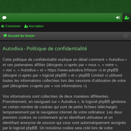
or
Connexion
Inscription
on
ns
u
ne
cri
Accueil du forum
m
xi
pti
Autodiva - Politique de confidentialité
s
on
on
Cette politique de confidentialité explique en détail comment « Autodiva »
et ses partenaires affiliés (désignés ci-après par « nous », « notre »,
« nos », « Autodiva » et « https://www.autodiva.fr/forum ») et phpBB
(désigné ci-après par « logiciel phpBB » et « phpBB Limited ») utilisent
toutes les informations collectées lors des sessions d’utilisation de votre
part (désignées ci-après par « vos informations »).
Vos informations sont collectées de deux manières différentes.
Premièrement, en naviguant sur « Autodiva », le logiciel phpBB génèrera
un certain nombre de cookies qui sont de petits fichiers téléchargés
temporairement par le navigateur internet de votre ordinateur. Les deux
premiers cookies ne contiennent qu’un identifiant utilisateur et un
identifiant anonyme de session qui vous sont automatiquement assignés
par le logiciel phpBB. Un troisième cookie sera créé lors de votre