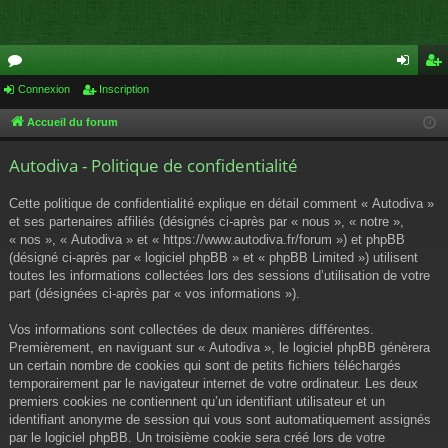
or
Connexion
Inscription
on
ns
u
ne
cri
Accueil du forum
m
xi
pti
Autodiva - Politique de confidentialité
s
on
on
Cette politique de confidentialité explique en détail comment « Autodiva »
et ses partenaires affiliés (désignés ci-après par « nous », « notre »,
« nos », « Autodiva » et « https://www.autodiva.fr/forum ») et phpBB
(désigné ci-après par « logiciel phpBB » et « phpBB Limited ») utilisent
toutes les informations collectées lors des sessions d’utilisation de votre
part (désignées ci-après par « vos informations »).
Vos informations sont collectées de deux manières différentes.
Premièrement, en naviguant sur « Autodiva », le logiciel phpBB génèrera
un certain nombre de cookies qui sont de petits fichiers téléchargés
temporairement par le navigateur internet de votre ordinateur. Les deux
premiers cookies ne contiennent qu’un identifiant utilisateur et un
identifiant anonyme de session qui vous sont automatiquement assignés
par le logiciel phpBB. Un troisième cookie sera créé lors de votre