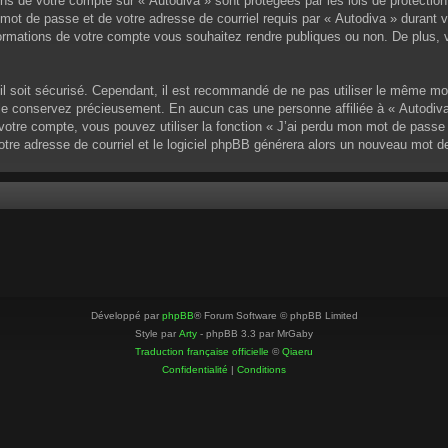
ons de votre compte sur « Autodiva » sont protégées par les lois de protectio
mot de passe et de votre adresse de courriel requis par « Autodiva » durant vot
ormations de votre compte vous souhaitez rendre publiques ou non. De plus, v
u’il soit sécurisé. Cependant, il est recommandé de ne pas utiliser le même mo
 le conservez précieusement. En aucun cas une personne affiliée à « Autodiva
otre compte, vous pouvez utiliser la fonction « J’ai perdu mon mot de passe »
votre adresse de courriel et le logiciel phpBB générera alors un nouveau mot 
Développé par
phpBB
® Forum Software © phpBB Limited
Style par
Arty
- phpBB 3.3 par MrGaby
Traduction française officielle
©
Qiaeru
Confidentialité
|
Conditions