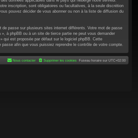
n des données applicables dans le pays qui héberge notre serveur.
re inscription, sont obligatoires ou facultatives, à la seule discrétion
ous pouvez décider de vous abonner ou non à la liste de diffusion du
t de passe sur plusieurs sites internet différents. Votre mot de passe
 », à phpBB ou à un site de tierce partie ne peut vous demander
 qui est proposée par défaut sur le logiciel phpBB. Cette
de passe afin que vous puissiez reprendre le contrôle de votre compte.
Nous contacter
Supprimer les cookies
Fuseau horaire sur
UTC+02:00