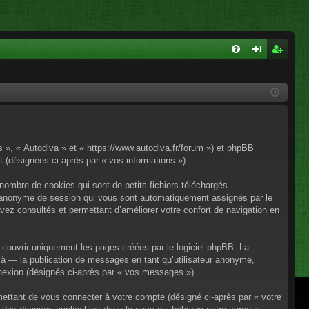
FA
on
ns
Q
ne
cri
xi
pti
on
on
os », « Autodiva » et « https://www.autodiva.fr/forum ») et phpBB
rt (désignées ci-après par « vos informations »).
nombre de cookies qui sont de petits fichiers téléchargés
iant anonyme de session qui vous sont automatiquement assignés par le
avez consultés et permettant d’améliorer votre confort de navigation en
couvrir uniquement les pages créées par le logiciel phpBB. La
à — la publication de messages en tant qu’utilisateur anonyme,
onnexion (désignés ci-après par « vos messages »).
mettant de vous connecter à votre compte (désigné ci-après par « votre