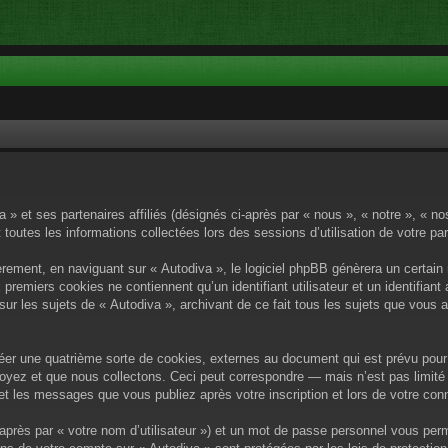
a » et ses partenaires affiliés (désignés ci-après par « nous », « notre », « n
 toutes les informations collectées lors des sessions d’utilisation de votre pa
rement, en naviguant sur « Autodiva », le logiciel phpBB génèrera un certain 
x premiers cookies ne contiennent qu’un identifiant utilisateur et un identif
sur les sujets de « Autodiva », archivant de ce fait tous les sujets que vous 
éer une quatrième sorte de cookies, externes au document qui est prévu pour 
yez et que nous collectons. Ceci peut correspondre — mais n’est pas limité 
) et les messages que vous publiez après votre inscription et lors de votre c
après par « votre nom d’utilisateur ») et un mot de passe personnel vous per