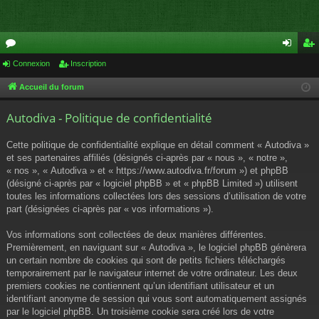
or
Connexion
Inscription
on
ns
u
ne
cri
Accueil du forum
m
xi
pti
Autodiva - Politique de confidentialité
s
on
on
Cette politique de confidentialité explique en détail comment « Autodiva »
et ses partenaires affiliés (désignés ci-après par « nous », « notre »,
« nos », « Autodiva » et « https://www.autodiva.fr/forum ») et phpBB
(désigné ci-après par « logiciel phpBB » et « phpBB Limited ») utilisent
toutes les informations collectées lors des sessions d’utilisation de votre
part (désignées ci-après par « vos informations »).
Vos informations sont collectées de deux manières différentes.
Premièrement, en naviguant sur « Autodiva », le logiciel phpBB génèrera
un certain nombre de cookies qui sont de petits fichiers téléchargés
temporairement par le navigateur internet de votre ordinateur. Les deux
premiers cookies ne contiennent qu’un identifiant utilisateur et un
identifiant anonyme de session qui vous sont automatiquement assignés
par le logiciel phpBB. Un troisième cookie sera créé lors de votre