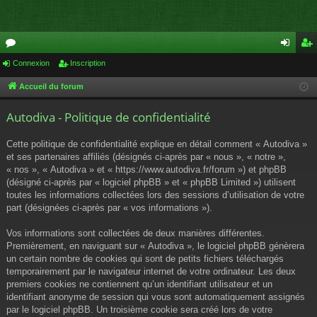
or
Connexion
Inscription
on
ns
u
ne
cri
Accueil du forum
m
xi
pti
Autodiva - Politique de confidentialité
s
on
on
Cette politique de confidentialité explique en détail comment « Autodiva »
et ses partenaires affiliés (désignés ci-après par « nous », « notre »,
« nos », « Autodiva » et « https://www.autodiva.fr/forum ») et phpBB
(désigné ci-après par « logiciel phpBB » et « phpBB Limited ») utilisent
toutes les informations collectées lors des sessions d’utilisation de votre
part (désignées ci-après par « vos informations »).
Vos informations sont collectées de deux manières différentes.
Premièrement, en naviguant sur « Autodiva », le logiciel phpBB génèrera
un certain nombre de cookies qui sont de petits fichiers téléchargés
temporairement par le navigateur internet de votre ordinateur. Les deux
premiers cookies ne contiennent qu’un identifiant utilisateur et un
identifiant anonyme de session qui vous sont automatiquement assignés
par le logiciel phpBB. Un troisième cookie sera créé lors de votre