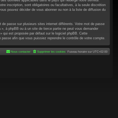
n des données applicables dans le pays qui héberge notre serveur.
re inscription, sont obligatoires ou facultatives, à la seule discrétion
ous pouvez décider de vous abonner ou non à la liste de diffusion du
t de passe sur plusieurs sites internet différents. Votre mot de passe
 », à phpBB ou à un site de tierce partie ne peut vous demander
 qui est proposée par défaut sur le logiciel phpBB. Cette
de passe afin que vous puissiez reprendre le contrôle de votre compte.
Nous contacter
Supprimer les cookies
Fuseau horaire sur
UTC+02:00