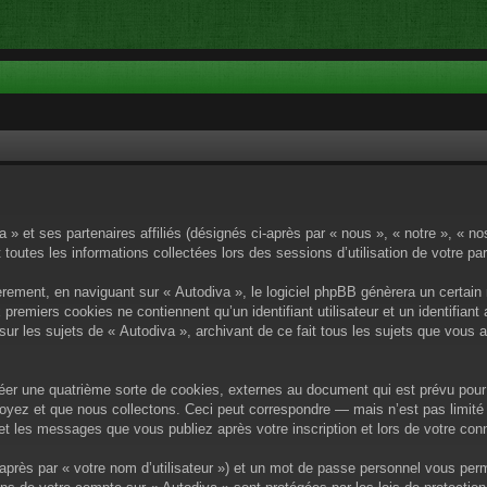
a » et ses partenaires affiliés (désignés ci-après par « nous », « notre », « n
 toutes les informations collectées lors des sessions d’utilisation de votre pa
rement, en naviguant sur « Autodiva », le logiciel phpBB génèrera un certain 
x premiers cookies ne contiennent qu’un identifiant utilisateur et un identif
sur les sujets de « Autodiva », archivant de ce fait tous les sujets que vous 
éer une quatrième sorte de cookies, externes au document qui est prévu pour 
yez et que nous collectons. Ceci peut correspondre — mais n’est pas limité 
) et les messages que vous publiez après votre inscription et lors de votre c
après par « votre nom d’utilisateur ») et un mot de passe personnel vous per