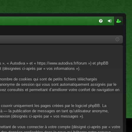
FA
on
ns
Q
ne
cri
xi
pti
on
on
os », « Autodiva » et « https://www.autodiva.fr/forum ») et phpBB
rt (désignées ci-après par « vos informations »).
nombre de cookies qui sont de petits fichiers téléchargés
iant anonyme de session qui vous sont automatiquement assignés par le
avez consultés et permettant d’améliorer votre confort de navigation en
couvrir uniquement les pages créées par le logiciel phpBB. La
à — la publication de messages en tant qu’utilisateur anonyme,
onnexion (désignés ci-après par « vos messages »).
mettant de vous connecter à votre compte (désigné ci-après par « votre