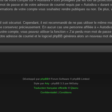
ons de votre compte sur « Autodiva » sont protégées par les lois de protectio
mot de passe et de votre adresse de courriel requis par « Autodiva » durant vot
ormations de votre compte vous souhaitez rendre publiques ou non. De plus, v
u’il soit sécurisé. Cependant, il est recommandé de ne pas utiliser le même mo
 le conservez précieusement. En aucun cas une personne affiliée à « Autodiva
otre compte, vous pouvez utiliser la fonction « J’ai perdu mon mot de passe »
votre adresse de courriel et le logiciel phpBB générera alors un nouveau mot 
Développé par
phpBB
® Forum Software © phpBB Limited
Style par
Arty
- phpBB 3.3 par MrGaby
Traduction française officielle
©
Qiaeru
Confidentialité
|
Conditions