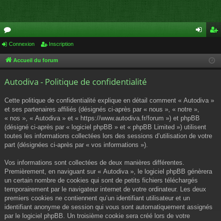
or
Connexion
Inscription
on
ns
u
ne
cri
Accueil du forum
m
xi
pti
Autodiva - Politique de confidentialité
s
on
on
Cette politique de confidentialité explique en détail comment « Autodiva »
et ses partenaires affiliés (désignés ci-après par « nous », « notre »,
« nos », « Autodiva » et « https://www.autodiva.fr/forum ») et phpBB
(désigné ci-après par « logiciel phpBB » et « phpBB Limited ») utilisent
toutes les informations collectées lors des sessions d’utilisation de votre
part (désignées ci-après par « vos informations »).
Vos informations sont collectées de deux manières différentes.
Premièrement, en naviguant sur « Autodiva », le logiciel phpBB génèrera
un certain nombre de cookies qui sont de petits fichiers téléchargés
temporairement par le navigateur internet de votre ordinateur. Les deux
premiers cookies ne contiennent qu’un identifiant utilisateur et un
identifiant anonyme de session qui vous sont automatiquement assignés
par le logiciel phpBB. Un troisième cookie sera créé lors de votre