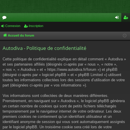
or
Connexion
Inscription
on
ns
u
ne
cri
Accueil du forum
m
xi
pti
Autodiva - Politique de confidentialité
s
on
on
Cette politique de confidentialité explique en détail comment « Autodiva »
et ses partenaires affiliés (désignés ci-après par « nous », « notre »,
« nos », « Autodiva » et « https://www.autodiva.fr/forum ») et phpBB
(désigné ci-après par « logiciel phpBB » et « phpBB Limited ») utilisent
toutes les informations collectées lors des sessions d’utilisation de votre
part (désignées ci-après par « vos informations »).
Vos informations sont collectées de deux manières différentes.
Premièrement, en naviguant sur « Autodiva », le logiciel phpBB génèrera
un certain nombre de cookies qui sont de petits fichiers téléchargés
temporairement par le navigateur internet de votre ordinateur. Les deux
premiers cookies ne contiennent qu’un identifiant utilisateur et un
identifiant anonyme de session qui vous sont automatiquement assignés
par le logiciel phpBB. Un troisième cookie sera créé lors de votre