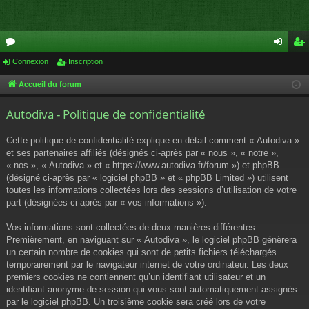
or
Connexion
Inscription
on
ns
u
ne
cri
Accueil du forum
m
xi
pti
Autodiva - Politique de confidentialité
s
on
on
Cette politique de confidentialité explique en détail comment « Autodiva »
et ses partenaires affiliés (désignés ci-après par « nous », « notre »,
« nos », « Autodiva » et « https://www.autodiva.fr/forum ») et phpBB
(désigné ci-après par « logiciel phpBB » et « phpBB Limited ») utilisent
toutes les informations collectées lors des sessions d’utilisation de votre
part (désignées ci-après par « vos informations »).
Vos informations sont collectées de deux manières différentes.
Premièrement, en naviguant sur « Autodiva », le logiciel phpBB génèrera
un certain nombre de cookies qui sont de petits fichiers téléchargés
temporairement par le navigateur internet de votre ordinateur. Les deux
premiers cookies ne contiennent qu’un identifiant utilisateur et un
identifiant anonyme de session qui vous sont automatiquement assignés
par le logiciel phpBB. Un troisième cookie sera créé lors de votre