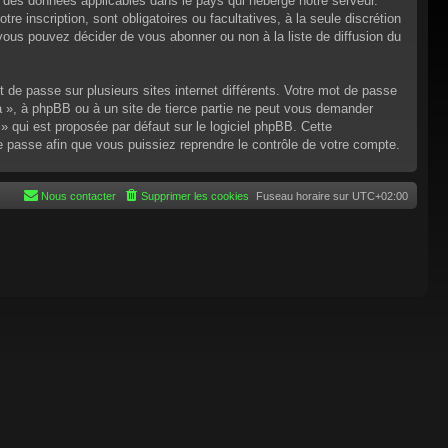
n des données applicables dans le pays qui héberge notre serveur.
re inscription, sont obligatoires ou facultatives, à la seule discrétion
ous pouvez décider de vous abonner ou non à la liste de diffusion du
t de passe sur plusieurs sites internet différents. Votre mot de passe
 », à phpBB ou à un site de tierce partie ne peut vous demander
 qui est proposée par défaut sur le logiciel phpBB. Cette
de passe afin que vous puissiez reprendre le contrôle de votre compte.
Nous contacter
Supprimer les cookies
Fuseau horaire sur
UTC+02:00