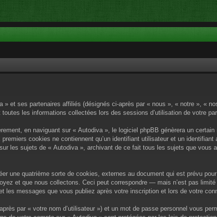
a » et ses partenaires affiliés (désignés ci-après par « nous », « notre », « n
 toutes les informations collectées lors des sessions d’utilisation de votre pa
rement, en naviguant sur « Autodiva », le logiciel phpBB génèrera un certain 
x premiers cookies ne contiennent qu’un identifiant utilisateur et un identif
sur les sujets de « Autodiva », archivant de ce fait tous les sujets que vous 
éer une quatrième sorte de cookies, externes au document qui est prévu pour 
yez et que nous collectons. Ceci peut correspondre — mais n’est pas limité 
) et les messages que vous publiez après votre inscription et lors de votre c
après par « votre nom d’utilisateur ») et un mot de passe personnel vous per