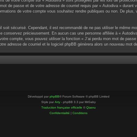
ons de votre compte sur « Autodiva » sont protégées par les lois de protectio
mot de passe et de votre adresse de courriel requis par « Autodiva » durant vot
ormations de votre compte vous souhaitez rendre publiques ou non. De plus, v
u’il soit sécurisé. Cependant, il est recommandé de ne pas utiliser le même mo
 le conservez précieusement. En aucun cas une personne affiliée à « Autodiva
otre compte, vous pouvez utiliser la fonction « J’ai perdu mon mot de passe »
votre adresse de courriel et le logiciel phpBB générera alors un nouveau mot 
Développé par
phpBB
® Forum Software © phpBB Limited
Style par
Arty
- phpBB 3.3 par MrGaby
Traduction française officielle
©
Qiaeru
Confidentialité
|
Conditions