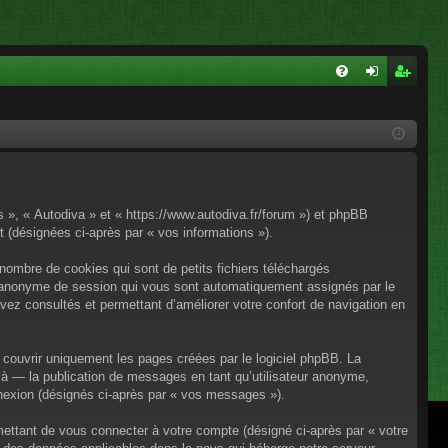
FA
on
ns
Q
ne
cri
xi
pti
on
on
os », « Autodiva » et « https://www.autodiva.fr/forum ») et phpBB
rt (désignées ci-après par « vos informations »).
nombre de cookies qui sont de petits fichiers téléchargés
iant anonyme de session qui vous sont automatiquement assignés par le
avez consultés et permettant d’améliorer votre confort de navigation en
couvrir uniquement les pages créées par le logiciel phpBB. La
à — la publication de messages en tant qu’utilisateur anonyme,
onnexion (désignés ci-après par « vos messages »).
mettant de vous connecter à votre compte (désigné ci-après par « votre