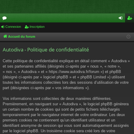
or
Connexion
Inscription
on
ns
u
ne
cri
Accueil du forum
m
xi
pti
Autodiva - Politique de confidentialité
s
on
on
Cette politique de confidentialité explique en détail comment « Autodiva »
et ses partenaires affiliés (désignés ci-après par « nous », « notre »,
« nos », « Autodiva » et « https://www.autodiva.fr/forum ») et phpBB
(désigné ci-après par « logiciel phpBB » et « phpBB Limited ») utilisent
toutes les informations collectées lors des sessions d’utilisation de votre
part (désignées ci-après par « vos informations »).
Vos informations sont collectées de deux manières différentes.
Premièrement, en naviguant sur « Autodiva », le logiciel phpBB génèrera
un certain nombre de cookies qui sont de petits fichiers téléchargés
temporairement par le navigateur internet de votre ordinateur. Les deux
premiers cookies ne contiennent qu’un identifiant utilisateur et un
identifiant anonyme de session qui vous sont automatiquement assignés
par le logiciel phpBB. Un troisième cookie sera créé lors de votre