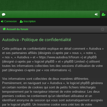
or
Connexion
Inscription
on
ns
u
ne
cri
Accueil du forum
m
xi
pti
Autodiva - Politique de confidentialité
s
on
on
Cette politique de confidentialité explique en détail comment « Autodiva »
et ses partenaires affiliés (désignés ci-après par « nous », « notre »,
« nos », « Autodiva » et « https://www.autodiva.fr/forum ») et phpBB
(désigné ci-après par « logiciel phpBB » et « phpBB Limited ») utilisent
toutes les informations collectées lors des sessions d’utilisation de votre
part (désignées ci-après par « vos informations »).
Vos informations sont collectées de deux manières différentes.
Premièrement, en naviguant sur « Autodiva », le logiciel phpBB génèrera
un certain nombre de cookies qui sont de petits fichiers téléchargés
temporairement par le navigateur internet de votre ordinateur. Les deux
premiers cookies ne contiennent qu’un identifiant utilisateur et un
identifiant anonyme de session qui vous sont automatiquement assignés
par le logiciel phpBB. Un troisième cookie sera créé lors de votre