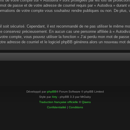
ons de votre compte sur « Autodiva » sont protégées par les lois de protectio
mot de passe et de votre adresse de courriel requis par « Autodiva » durant vot
ormations de votre compte vous souhaitez rendre publiques ou non. De plus, v
u’il soit sécurisé. Cependant, il est recommandé de ne pas utiliser le même mo
 le conservez précieusement. En aucun cas une personne affiliée à « Autodiva
otre compte, vous pouvez utiliser la fonction « J’ai perdu mon mot de passe »
votre adresse de courriel et le logiciel phpBB générera alors un nouveau mot 
Développé par
phpBB
® Forum Software © phpBB Limited
Style par
Arty
- phpBB 3.3 par MrGaby
Traduction française officielle
©
Qiaeru
Confidentialité
|
Conditions