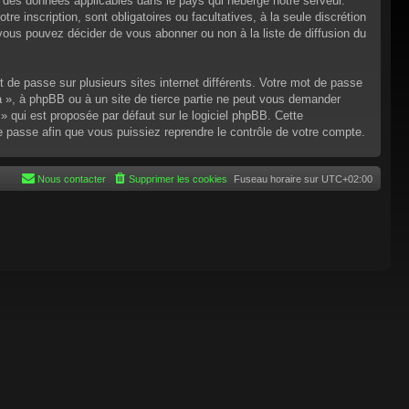
n des données applicables dans le pays qui héberge notre serveur.
re inscription, sont obligatoires ou facultatives, à la seule discrétion
ous pouvez décider de vous abonner ou non à la liste de diffusion du
t de passe sur plusieurs sites internet différents. Votre mot de passe
 », à phpBB ou à un site de tierce partie ne peut vous demander
 qui est proposée par défaut sur le logiciel phpBB. Cette
de passe afin que vous puissiez reprendre le contrôle de votre compte.
Nous contacter
Supprimer les cookies
Fuseau horaire sur
UTC+02:00