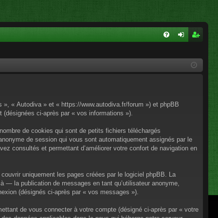
FA
on
ns
Q
ne
cri
xi
pti
on
on
os », « Autodiva » et « https://www.autodiva.fr/forum ») et phpBB
rt (désignées ci-après par « vos informations »).
nombre de cookies qui sont de petits fichiers téléchargés
iant anonyme de session qui vous sont automatiquement assignés par le
avez consultés et permettant d’améliorer votre confort de navigation en
couvrir uniquement les pages créées par le logiciel phpBB. La
à — la publication de messages en tant qu’utilisateur anonyme,
onnexion (désignés ci-après par « vos messages »).
mettant de vous connecter à votre compte (désigné ci-après par « votre