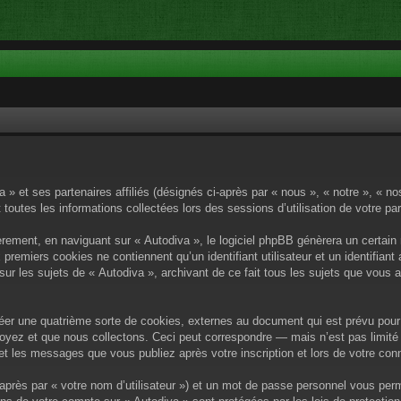
a » et ses partenaires affiliés (désignés ci-après par « nous », « notre », « n
 toutes les informations collectées lors des sessions d’utilisation de votre pa
rement, en naviguant sur « Autodiva », le logiciel phpBB génèrera un certain 
x premiers cookies ne contiennent qu’un identifiant utilisateur et un identif
sur les sujets de « Autodiva », archivant de ce fait tous les sujets que vous 
éer une quatrième sorte de cookies, externes au document qui est prévu pour 
yez et que nous collectons. Ceci peut correspondre — mais n’est pas limité 
) et les messages que vous publiez après votre inscription et lors de votre c
après par « votre nom d’utilisateur ») et un mot de passe personnel vous per