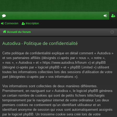
or
Connexion
Inscription
on
ns
u
ne
cri
Accueil du forum
m
xi
pti
Autodiva - Politique de confidentialité
s
on
on
Cette politique de confidentialité explique en détail comment « Autodiva »
et ses partenaires affiliés (désignés ci-après par « nous », « notre »,
« nos », « Autodiva » et « https://www.autodiva.fr/forum ») et phpBB
(désigné ci-après par « logiciel phpBB » et « phpBB Limited ») utilisent
toutes les informations collectées lors des sessions d’utilisation de votre
part (désignées ci-après par « vos informations »).
Vos informations sont collectées de deux manières différentes.
Premièrement, en naviguant sur « Autodiva », le logiciel phpBB génèrera
un certain nombre de cookies qui sont de petits fichiers téléchargés
temporairement par le navigateur internet de votre ordinateur. Les deux
premiers cookies ne contiennent qu’un identifiant utilisateur et un
identifiant anonyme de session qui vous sont automatiquement assignés
par le logiciel phpBB. Un troisième cookie sera créé lors de votre