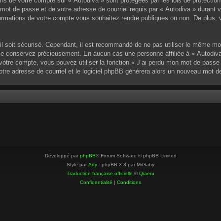
ons de votre compte sur « Autodiva » sont protégées par les lois de protectio
mot de passe et de votre adresse de courriel requis par « Autodiva » durant vot
ormations de votre compte vous souhaitez rendre publiques ou non. De plus, v
u’il soit sécurisé. Cependant, il est recommandé de ne pas utiliser le même mo
 le conservez précieusement. En aucun cas une personne affiliée à « Autodiva
otre compte, vous pouvez utiliser la fonction « J’ai perdu mon mot de passe »
votre adresse de courriel et le logiciel phpBB générera alors un nouveau mot 
Développé par
phpBB
® Forum Software © phpBB Limited
Style par
Arty
- phpBB 3.3 par MrGaby
Traduction française officielle
©
Qiaeru
Confidentialité
|
Conditions