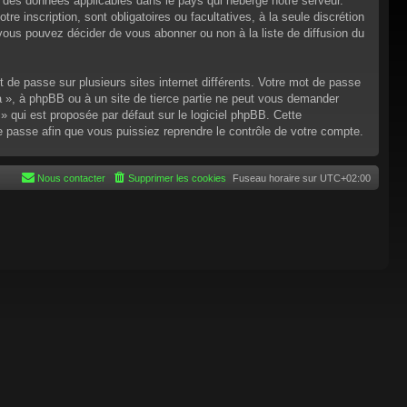
n des données applicables dans le pays qui héberge notre serveur.
re inscription, sont obligatoires ou facultatives, à la seule discrétion
ous pouvez décider de vous abonner ou non à la liste de diffusion du
t de passe sur plusieurs sites internet différents. Votre mot de passe
 », à phpBB ou à un site de tierce partie ne peut vous demander
 qui est proposée par défaut sur le logiciel phpBB. Cette
de passe afin que vous puissiez reprendre le contrôle de votre compte.
Nous contacter
Supprimer les cookies
Fuseau horaire sur
UTC+02:00