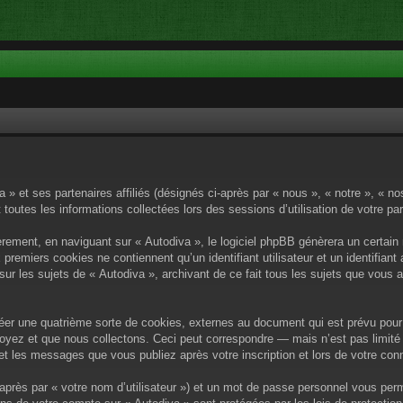
a » et ses partenaires affiliés (désignés ci-après par « nous », « notre », « n
 toutes les informations collectées lors des sessions d’utilisation de votre pa
rement, en naviguant sur « Autodiva », le logiciel phpBB génèrera un certain 
x premiers cookies ne contiennent qu’un identifiant utilisateur et un identif
sur les sujets de « Autodiva », archivant de ce fait tous les sujets que vous 
éer une quatrième sorte de cookies, externes au document qui est prévu pour 
yez et que nous collectons. Ceci peut correspondre — mais n’est pas limité 
) et les messages que vous publiez après votre inscription et lors de votre c
après par « votre nom d’utilisateur ») et un mot de passe personnel vous per