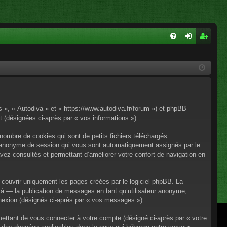
FA
on
ns
Q
ne
cri
xi
pti
on
on
os », « Autodiva » et « https://www.autodiva.fr/forum ») et phpBB
rt (désignées ci-après par « vos informations »).
nombre de cookies qui sont de petits fichiers téléchargés
iant anonyme de session qui vous sont automatiquement assignés par le
avez consultés et permettant d’améliorer votre confort de navigation en
couvrir uniquement les pages créées par le logiciel phpBB. La
à — la publication de messages en tant qu’utilisateur anonyme,
onnexion (désignés ci-après par « vos messages »).
mettant de vous connecter à votre compte (désigné ci-après par « votre