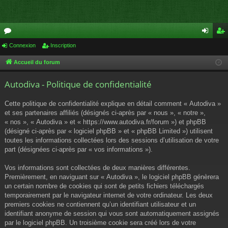
or
Connexion
Inscription
on
ns
u
ne
cri
Accueil du forum
m
xi
pti
Autodiva - Politique de confidentialité
s
on
on
Cette politique de confidentialité explique en détail comment « Autodiva »
et ses partenaires affiliés (désignés ci-après par « nous », « notre »,
« nos », « Autodiva » et « https://www.autodiva.fr/forum ») et phpBB
(désigné ci-après par « logiciel phpBB » et « phpBB Limited ») utilisent
toutes les informations collectées lors des sessions d’utilisation de votre
part (désignées ci-après par « vos informations »).
Vos informations sont collectées de deux manières différentes.
Premièrement, en naviguant sur « Autodiva », le logiciel phpBB génèrera
un certain nombre de cookies qui sont de petits fichiers téléchargés
temporairement par le navigateur internet de votre ordinateur. Les deux
premiers cookies ne contiennent qu’un identifiant utilisateur et un
identifiant anonyme de session qui vous sont automatiquement assignés
par le logiciel phpBB. Un troisième cookie sera créé lors de votre