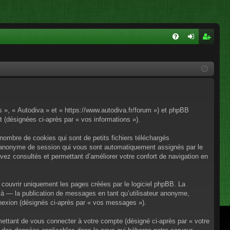
FA
on
ns
Q
ne
cri
xi
pti
on
on
os », « Autodiva » et « https://www.autodiva.fr/forum ») et phpBB
rt (désignées ci-après par « vos informations »).
nombre de cookies qui sont de petits fichiers téléchargés
iant anonyme de session qui vous sont automatiquement assignés par le
avez consultés et permettant d’améliorer votre confort de navigation en
couvrir uniquement les pages créées par le logiciel phpBB. La
à — la publication de messages en tant qu’utilisateur anonyme,
onnexion (désignés ci-après par « vos messages »).
mettant de vous connecter à votre compte (désigné ci-après par « votre