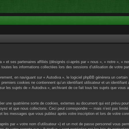
a » et ses partenaires affiliés (désignés ci-après par « nous », « notre », « n
 toutes les informations collectées lors des sessions d’utilisation de votre pa
rement, en naviguant sur « Autodiva », le logiciel phpBB génèrera un certain 
x premiers cookies ne contiennent qu’un identifiant utilisateur et un identif
sur les sujets de « Autodiva », archivant de ce fait tous les sujets que vous 
éer une quatrième sorte de cookies, externes au document qui est prévu pour 
yez et que nous collectons. Ceci peut correspondre — mais n’est pas limité 
) et les messages que vous publiez après votre inscription et lors de votre c
après par « votre nom d’utilisateur ») et un mot de passe personnel vous per