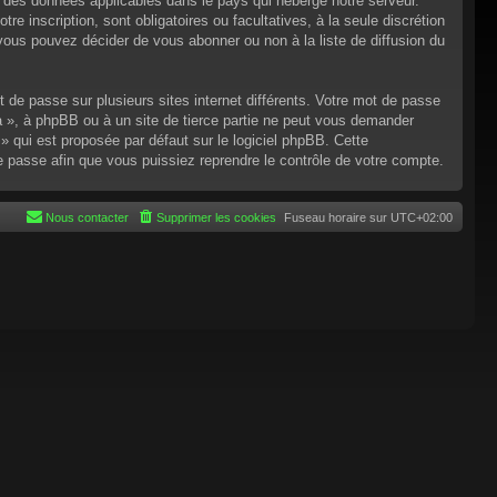
n des données applicables dans le pays qui héberge notre serveur.
re inscription, sont obligatoires ou facultatives, à la seule discrétion
ous pouvez décider de vous abonner ou non à la liste de diffusion du
t de passe sur plusieurs sites internet différents. Votre mot de passe
 », à phpBB ou à un site de tierce partie ne peut vous demander
 qui est proposée par défaut sur le logiciel phpBB. Cette
de passe afin que vous puissiez reprendre le contrôle de votre compte.
Nous contacter
Supprimer les cookies
Fuseau horaire sur
UTC+02:00