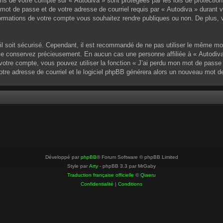
ons de votre compte sur « Autodiva » sont protégées par les lois de protectio
mot de passe et de votre adresse de courriel requis par « Autodiva » durant vot
ormations de votre compte vous souhaitez rendre publiques ou non. De plus, v
u’il soit sécurisé. Cependant, il est recommandé de ne pas utiliser le même mo
 le conservez précieusement. En aucun cas une personne affiliée à « Autodiva
otre compte, vous pouvez utiliser la fonction « J’ai perdu mon mot de passe »
votre adresse de courriel et le logiciel phpBB générera alors un nouveau mot 
Développé par
phpBB
® Forum Software © phpBB Limited
Style par
Arty
- phpBB 3.3 par MrGaby
Traduction française officielle
©
Qiaeru
Confidentialité
|
Conditions