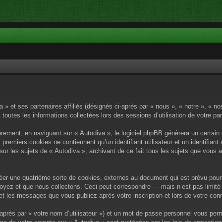
a » et ses partenaires affiliés (désignés ci-après par « nous », « notre », « n
 toutes les informations collectées lors des sessions d’utilisation de votre pa
rement, en naviguant sur « Autodiva », le logiciel phpBB génèrera un certain 
x premiers cookies ne contiennent qu’un identifiant utilisateur et un identif
sur les sujets de « Autodiva », archivant de ce fait tous les sujets que vous 
éer une quatrième sorte de cookies, externes au document qui est prévu pour 
yez et que nous collectons. Ceci peut correspondre — mais n’est pas limité 
) et les messages que vous publiez après votre inscription et lors de votre c
après par « votre nom d’utilisateur ») et un mot de passe personnel vous per