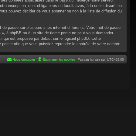
n des données applicables dans le pays qui héberge notre serveur.
re inscription, sont obligatoires ou facultatives, à la seule discrétion
ous pouvez décider de vous abonner ou non à la liste de diffusion du
t de passe sur plusieurs sites internet différents. Votre mot de passe
 », à phpBB ou à un site de tierce partie ne peut vous demander
 qui est proposée par défaut sur le logiciel phpBB. Cette
de passe afin que vous puissiez reprendre le contrôle de votre compte.
Nous contacter
Supprimer les cookies
Fuseau horaire sur
UTC+02:00