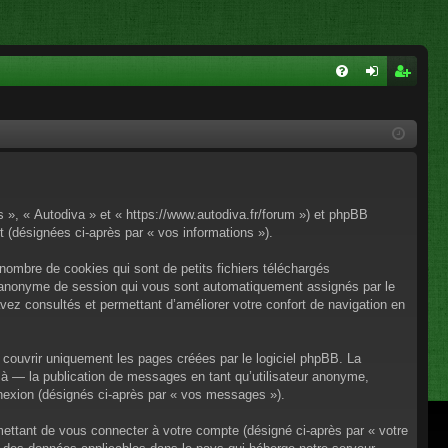
FA
on
ns
Q
ne
cri
xi
pti
on
on
os », « Autodiva » et « https://www.autodiva.fr/forum ») et phpBB
rt (désignées ci-après par « vos informations »).
nombre de cookies qui sont de petits fichiers téléchargés
iant anonyme de session qui vous sont automatiquement assignés par le
avez consultés et permettant d’améliorer votre confort de navigation en
couvrir uniquement les pages créées par le logiciel phpBB. La
à — la publication de messages en tant qu’utilisateur anonyme,
onnexion (désignés ci-après par « vos messages »).
mettant de vous connecter à votre compte (désigné ci-après par « votre